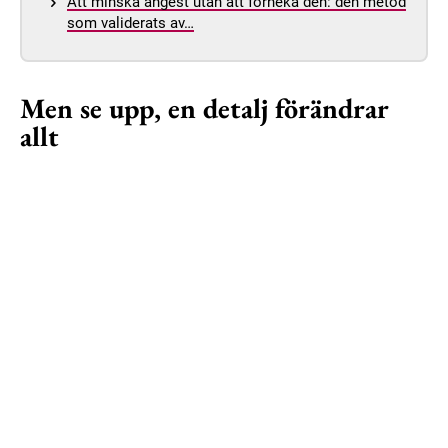
Att minska ångest utan att förneka den: den metod
som validerats av…
Men se upp, en detalj förändrar
allt