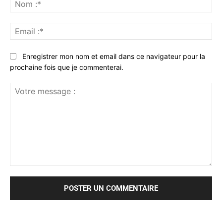
No
:*
Ema
:*
Enregistrer mon nom et email dans ce navigateur pour la
prochaine fois que je commenterai.
Votre
message
: