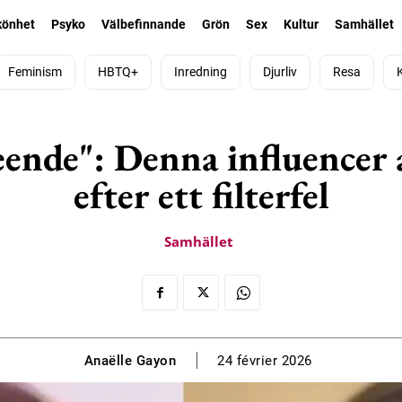
könhet
Psyko
Välbefinnande
Grön
Sex
Kultur
Samhället
Feminism
HBTQ+
Inredning
Djurliv
Resa
eende": Denna influencer a
efter ett filterfel
Samhället
Anaëlle Gayon
24 février 2026