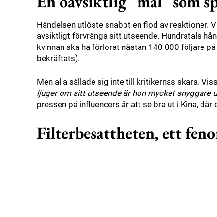
En oavsiktlig "mal" som s
Händelsen utlöste snabbt en flod av reaktioner. V
avsiktligt förvränga sitt utseende. Hundratals 
kvinnan ska ha förlorat nästan 140 000 följare på
bekräftats).
Men alla sällade sig inte till kritikernas skara. 
ljuger om sitt utseende är hon mycket snyggare uta
pressen på influencers är att se bra ut i Kina, där 
Filterbesattheten, ett feno