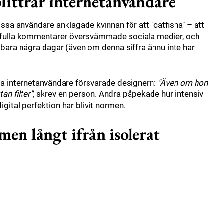
plittrar internetanvändare
issa användare anklagade kvinnan för att "catfisha" – att
hånfulla kommentarer översvämmade sociala medier, och
 bara några dagar (även om denna siffra ännu inte har
Vissa internetanvändare försvarade designern:
"Även om hon
n filter",
skrev en person. Andra påpekade hur intensiv
digital perfektion har blivit normen.
men långt ifrån isolerat