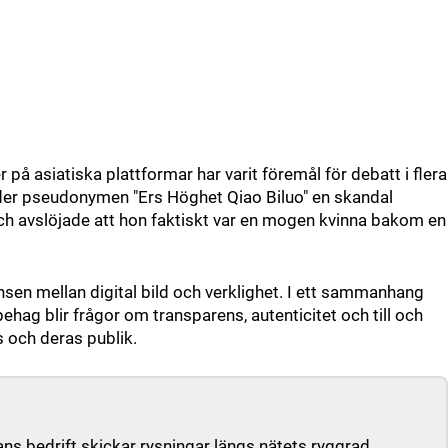
på asiatiska plattformar har varit föremål för debatt i flera
der pseudonymen "Ers Höghet Qiao Biluo" en skandal
och avslöjade att hon faktiskt var en mogen kvinna bakom en
sen mellan digital bild och verklighet. I ett sammanhang
ehag blir frågor om transparens, autenticitet och till och
 och deras publik.
s bedrift skickar rysningar längs nätets ryggrad