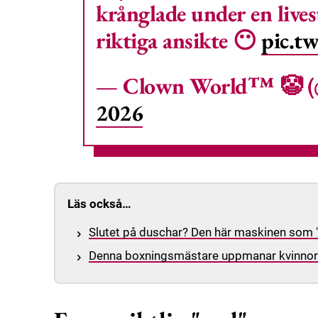
krånglade under en live
riktiga ansikte 😶
pic.t
— Clown World™ 🤡 
2026
Läs också…
Slutet på duschar? Den här maskinen som 
Denna boxningsmästare uppmanar kvinnor a