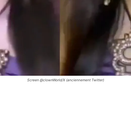
Screen @clownWorld/X (anciennement Twitter)