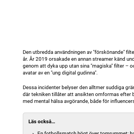
Den utbredda användningen av "förskönande" filter 
år. År 2019 orsakade en annan streamer känd un
genom att dyka upp utan sina "magiska" filter – 
avatar av en "ung digital gudinna".
Dessa incidenter belyser den alltmer suddiga grän
där tekniken tillåter att ansikten omformas efter b
med mental hälsa avgörande, både för influencers
Läs också…
En fotbollsmatch högt över tomrummet: han