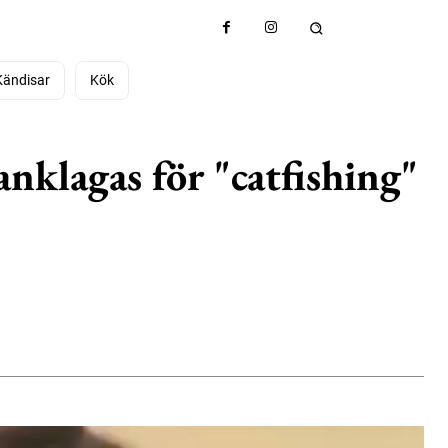
Kändisar
Kök
nklagas för "catfishing"