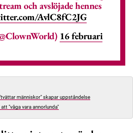
stream och avslöjade hennes
witter.com/AvlC8fC2JG
(@ClownWorld)
16 februari
"tvättar människor" skapar uppståndelse
tt "våga vara annorlunda"