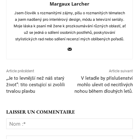
Margaux Larcher
Jsem člověk s rozmanitými zájmy, píšu o rozmanitých tématech
a jsem nadšený pro interiérový design, módu a televizní seriály.
Moje láska k psaní mě žene k prozkoumávání různých oblastí, ať
už se jedná o sdílení osobních postřehů, poskytování
stylistických rad nebo sdílení recenzí mých oblíbených pořadů.
Article précédent
Article suivant
„Je to levnější než náš starý
V letadle by příslušenství
život“: tito cestující si zvolili
mohlo ulevit od necitlivých
trvalou plavbu
nohou během dlouhých letů.
LAISSER UN COMMENTAIRE
No
:*
Ema