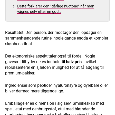
Dette forklarer den "dårlige hudtone" når man
vågner, selv efter en god…
Resultatet: Den person, der modtager den, opdager en
sammenhængende rutine, nogle gange endda et komplet
skønhedsritual.
Det økonomiske aspekt taler også til fordel. Nogle
gavesæt tilbyder deres indhold
til halv pris
, hvilket
repræsenterer en sjælden mulighed for at få adgang til
premium-pakker.
Ingredienser som peptider, hyaluronsyre og dyrebare olier
bliver dermed mere tilgængelige.
Emballage er en dimension i sig selv. Sminkeskab med
spejl, etui med genbrugsstof, etui med blændende
graduering: hver gaveæske fortæller en visuel historie,