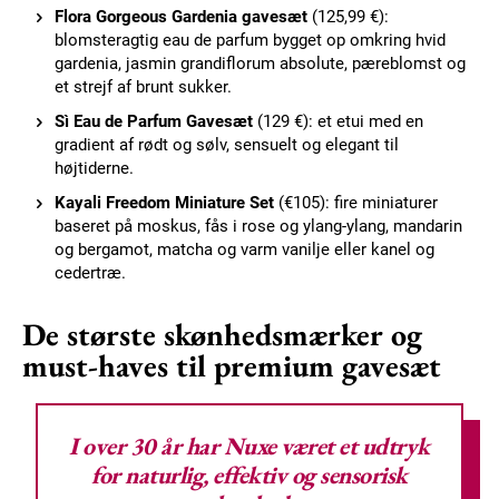
Flora Gorgeous Gardenia gavesæt
(125,99 €):
blomsteragtig eau de parfum bygget op omkring hvid
gardenia, jasmin grandiflorum absolute, pæreblomst og
et strejf af brunt sukker.
Sì Eau de Parfum Gavesæt
(129 €): et etui med en
gradient af rødt og sølv, sensuelt og elegant til
højtiderne.
Kayali Freedom Miniature Set
(€105): fire miniaturer
baseret på moskus, fås i rose og ylang-ylang, mandarin
og bergamot, matcha og varm vanilje eller kanel og
cedertræ.
De største skønhedsmærker og
must-haves til premium gavesæt
I over 30 år har
Nuxe
været et udtryk
for naturlig, effektiv og sensorisk