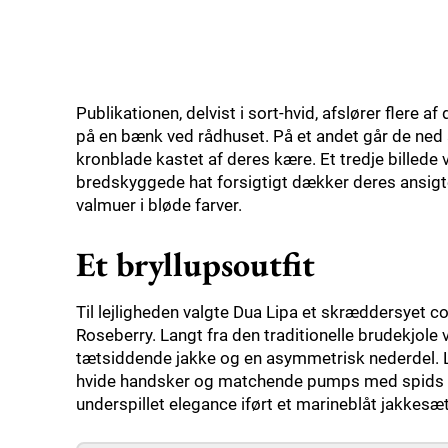
Publikationen, delvist i sort-hvid, afslører flere a
på en bænk ved rådhuset. På et andet går de ned 
kronblade kastet af deres kære. Et tredje billed
bredskyggede hat forsigtigt dækker deres ansigte
valmuer i bløde farver.
Et bryllupsoutfit
Til lejligheden valgte Dua Lipa et skræddersyet co
Roseberry. Langt fra den traditionelle brudekjole
tætsiddende jakke og en asymmetrisk nederdel. 
hvide handsker og matchende pumps med spids sn
underspillet elegance iført et marineblåt jakkesæ