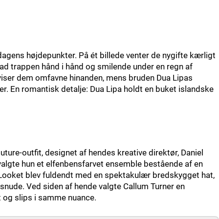
f dagens højdepunkter. På ét billede venter de nygifte kærligt
ad trappen hånd i hånd og smilende under en regn af
e viser dem omfavne hinanden, mens bruden Dua Lipas
r. En romantisk detalje: Dua Lipa holdt en buket islandske
uture-outfit, designet af hendes kreative direktør, Daniel
 valgte hun et elfenbensfarvet ensemble bestående af en
Looket blev fuldendt med en spektakulær bredskygget hat,
ude. Ved siden af hende valgte Callum Turner en
t og slips i samme nuance.