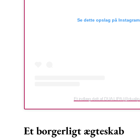
Se dette opslag på Instagram
Et indlæg delt af DUA LIPA (@dualip
Et borgerligt ægteskab