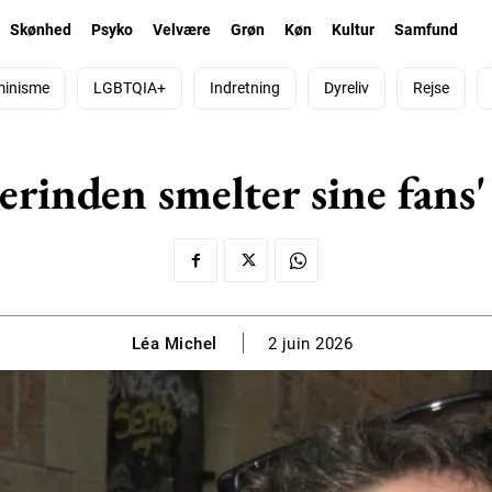
Skønhed
Psyko
Velvære
Grøn
Køn
Kultur
Samfund
minisme
LGBTQIA+
Indretning
Dyreliv
Rejse
rinden smelter sine fans'
Léa Michel
2 juin 2026