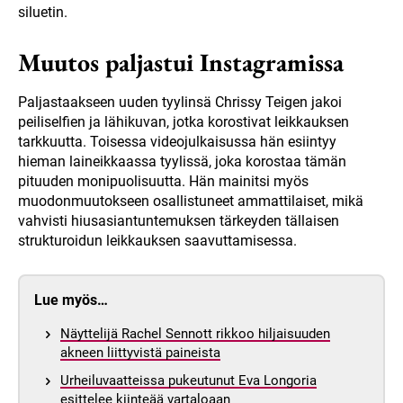
siluetin.
Muutos paljastui Instagramissa
Paljastaakseen uuden tyylinsä Chrissy Teigen jakoi
peiliselfien ja lähikuvan, jotka korostivat leikkauksen
tarkkuutta. Toisessa videojulkaisussa hän esiintyy
hieman laineikkaassa tyylissä, joka korostaa tämän
pituuden monipuolisuutta. Hän mainitsi myös
muodonmuutokseen osallistuneet ammattilaiset, mikä
vahvisti hiusasiantuntemuksen tärkeyden tällaisen
strukturoidun leikkauksen saavuttamisessa.
Lue myös…
Näyttelijä Rachel Sennott rikkoo hiljaisuuden
akneen liittyvistä paineista
Urheiluvaatteissa pukeutunut Eva Longoria
esittelee kiinteää vartaloaan