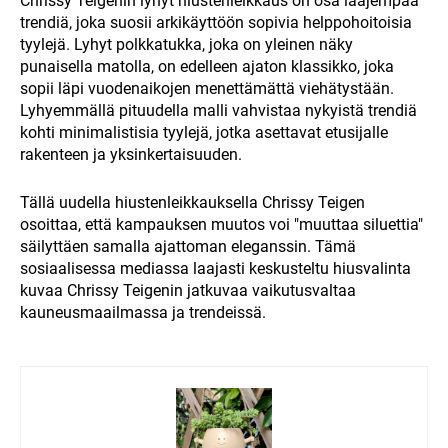
Chrissy Teigenin lyhyt hiustenleikkaus on osa laajempaa
trendiä, joka suosii arkikäyttöön sopivia helppohoitoisia
tyylejä. Lyhyt polkkatukka, joka on yleinen näky
punaisella matolla, on edelleen ajaton klassikko, joka
sopii läpi vuodenaikojen menettämättä viehätystään.
Lyhyemmällä pituudella malli vahvistaa nykyistä trendiä
kohti minimalistisia tyylejä, jotka asettavat etusijalle
rakenteen ja yksinkertaisuuden.
Tällä uudella hiustenleikkauksella Chrissy Teigen
osoittaa, että kampauksen muutos voi "muuttaa siluettia"
säilyttäen samalla ajattoman eleganssin. Tämä
sosiaalisessa mediassa laajasti keskusteltu hiusvalinta
kuvaa Chrissy Teigenin jatkuvaa vaikutusvaltaa
kauneusmaailmassa ja trendeissä.