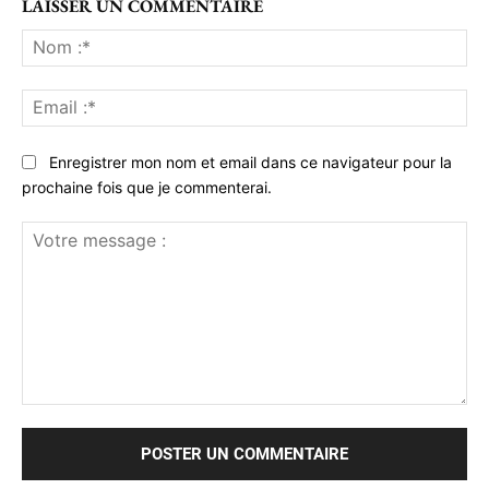
LAISSER UN COMMENTAIRE
No
:*
Ema
:*
Enregistrer mon nom et email dans ce navigateur pour la
prochaine fois que je commenterai.
Votre
message
: