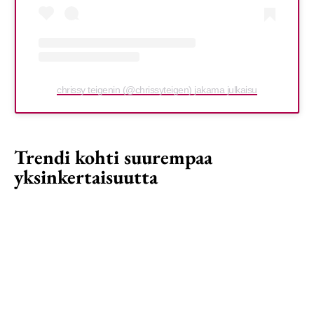
chrissy teigenin (@chrissyteigen) jakama julkaisu
Trendi kohti suurempaa
yksinkertaisuutta