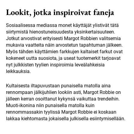
Lookit, jotka inspiroivat faneja
Sosiaalisessa mediassa monet käyttäjät ylistivät tätä
siirtymistä hienostuneisuudesta yksinkertaisuuteen.
Jotkut arvostivat erityisesti Margot Robbien valitsemia
mukavia vaatteita näin arvostetun tapahtuman jälkeen.
Myös tähden käyttämien farkkujen kaltaiset farkut ovat
kokeneet uutta suosiota, ja useat tuotemerkit tarjoavat
nyt julkkisten tyylien inspiroimia leveälahkeisia
leikkauksia.
Kultaisesta iltapuvustaan punaisella matolla aina
rennompaan jälkijuhlien lookiin asti, Margot Robbie on
jälleen kerran osoittanut kykynsä vaikuttaa trendeihin.
Muoti-ikonina niin punaisella matolla kuin
rennommassakin tyylissä Margot Robbie ei koskaan
lakkaa kiehtomasta jokaisella julkisella esiintymisellään.