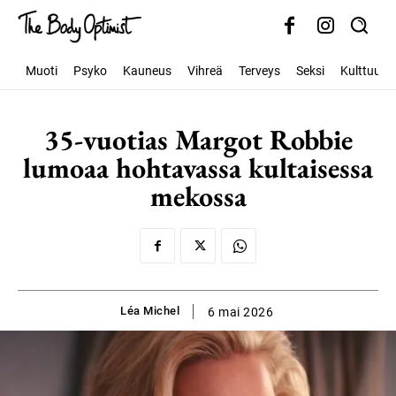
Muoti
Psyko
Kauneus
Vihreä
Terveys
Seksi
Kulttuuri
35-vuotias Margot Robbie
lumoaa hohtavassa kultaisessa
mekossa
Léa Michel
6 mai 2026