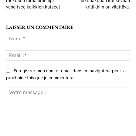
mekossa tämä urheilija
ulkonäköään koskevaan
vangitsee kaikkien katseet
kritiikkiin on yllättävä.
LAISSER UN COMMENTAIRE
No
:*
Ema
:*
Enregistrer mon nom et email dans ce navigateur pour la
prochaine fois que je commenterai.