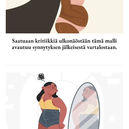
Saatuaan kritiikkiä ulkonäöstään tämä malli
avautuu synnytyksen jälkeisestä vartalostaan.