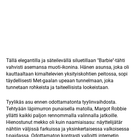
Tällä elegantilla ja säteilevällä siluetillaan "Barbie"-tähti
vahvisti asemansa muoti-ikonina. Hänen asunsa, joka oli
kauttaaltaan kimaltelevien yksityiskohtien peitossa, sopi
täydellisesti Met-gaalan upeaan tunnelmaan, joka
tunnetaan rohkeista ja taiteellisista lookeistaan.
Tyylikäs asu ennen odottamatonta tyylinvaihdosta.
Tehtyään läpimurron punaisella matolla, Margot Robbie
yllätti kaikki paljon rennommalla valinnalla jatkoille.
Hienostunut mekko oli kuin naamiaisasu: näyttelijätär
nähtiin väljissä farkuissa ja yksinkertaisessa valkoisessa
t-paidassa. Odottamaton kontrasti valloitti internetin