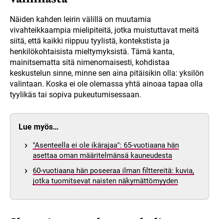
Näiden kahden leirin välillä on muutamia
vivahteikkaampia mielipiteitä, jotka muistuttavat meitä
siitä, että kaikki riippuu tyylistä, kontekstista ja
henkilökohtaisista mieltymyksistä. Tämä kanta,
mainitsematta sitä nimenomaisesti, kohdistaa
keskustelun sinne, minne sen aina pitäisikin olla: yksilön
valintaan. Koska ei ole olemassa yhtä ainoaa tapaa olla
tyylikäs tai sopiva pukeutumisessaan.
Lue myös…
"Asenteella ei ole ikärajaa": 65-vuotiaana hän
asettaa oman määritelmänsä kauneudesta
60-vuotiaana hän poseeraa ilman filttereitä: kuvia,
jotka tuomitsevat naisten näkymättömyyden