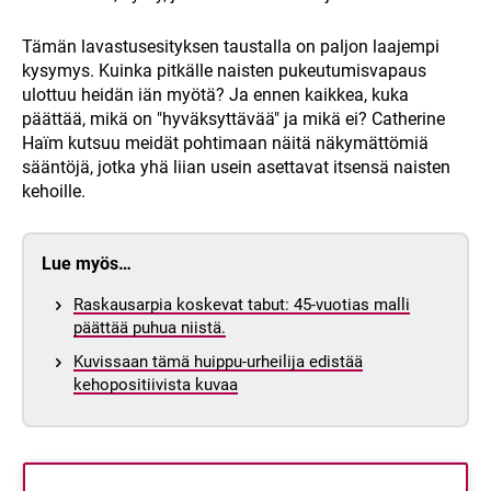
Tämän lavastusesityksen taustalla on paljon laajempi
kysymys. Kuinka pitkälle naisten pukeutumisvapaus
ulottuu heidän iän myötä? Ja ennen kaikkea, kuka
päättää, mikä on "hyväksyttävää" ja mikä ei? Catherine
Haïm kutsuu meidät pohtimaan näitä näkymättömiä
sääntöjä, jotka yhä liian usein asettavat itsensä naisten
kehoille.
Lue myös…
Raskausarpia koskevat tabut: 45-vuotias malli
päättää puhua niistä.
Kuvissaan tämä huippu-urheilija edistää
kehopositiivista kuvaa