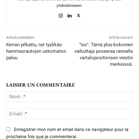
yhdistämiseen.
Article précédent
Article suivant
Kerran pilkattu, nyt tyylikäs:
"Iso": Tämä plus-kokoinen
hammasrautojen uskomaton
vaikuttaja poseeraa rannalla
paluu
vartalopositiivisen viestin
merkeissä.
LAISSER UN COMMENTAIRE
No
:*
Ema
:*
Enregistrer mon nom et email dans ce navigateur pour la
prochaine fois que je commenterai.