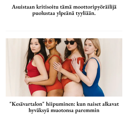
Asuistaan kritisoitu tämä moottoripyöräilijä
puolustaa ylpeänä tyyliään.
"Kesävartalon" hiipuminen: kun naiset alkavat
hyväksyä muotonsa paremmin