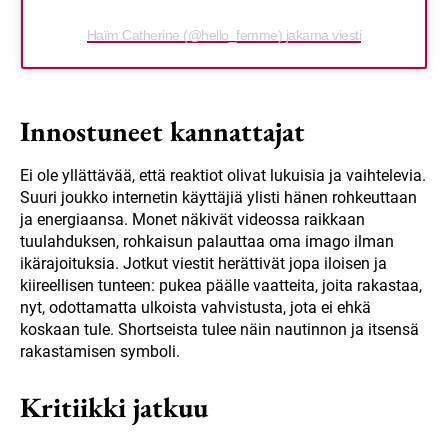
Haïm Catherine (@hello_femme) jakama viesti
Innostuneet kannattajat
Ei ole yllättävää, että reaktiot olivat lukuisia ja vaihtelevia.
Suuri joukko internetin käyttäjiä ylisti hänen rohkeuttaan
ja energiaansa. Monet näkivät videossa raikkaan
tuulahduksen, rohkaisun palauttaa oma imago ilman
ikärajoituksia. Jotkut viestit herättivät jopa iloisen ja
kiireellisen tunteen: pukea päälle vaatteita, joita rakastaa,
nyt, odottamatta ulkoista vahvistusta, jota ei ehkä
koskaan tule. Shortseista tulee näin nautinnon ja itsensä
rakastamisen symboli.
Kritiikki jatkuu