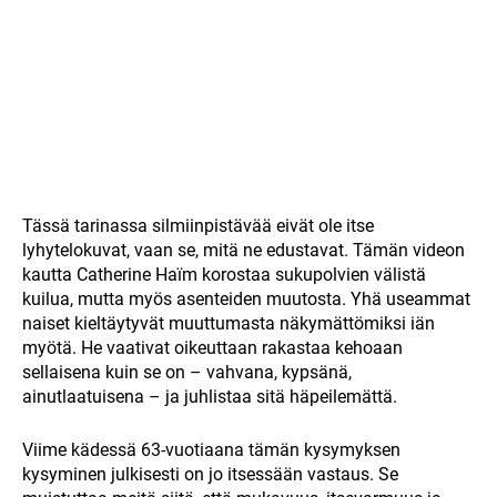
Tässä tarinassa silmiinpistävää eivät ole itse
lyhytelokuvat, vaan se, mitä ne edustavat. Tämän videon
kautta Catherine Haïm korostaa sukupolvien välistä
kuilua, mutta myös asenteiden muutosta. Yhä useammat
naiset kieltäytyvät muuttumasta näkymättömiksi iän
myötä. He vaativat oikeuttaan rakastaa kehoaan
sellaisena kuin se on – vahvana, kypsänä,
ainutlaatuisena – ja juhlistaa sitä häpeilemättä.
Viime kädessä 63-vuotiaana tämän kysymyksen
kysyminen julkisesti on jo itsessään vastaus. Se