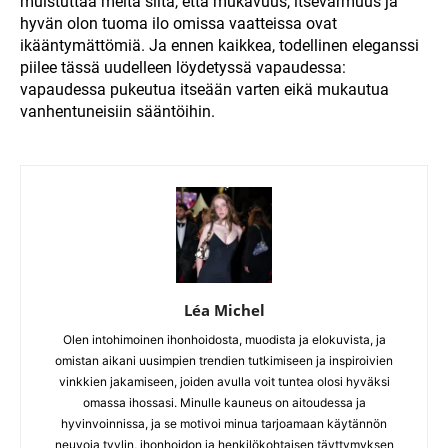
muistuttaa meitä siitä, että mukavuus, itsevarmuus ja
hyvän olon tuoma ilo omissa vaatteissa ovat
ikääntymättömiä. Ja ennen kaikkea, todellinen eleganssi
piilee tässä uudelleen löydetyssä vapaudessa:
vapaudessa pukeutua itseään varten eikä mukautua
vanhentuneisiin sääntöihin.
Léa Michel
Olen intohimoinen ihonhoidosta, muodista ja elokuvista, ja
omistan aikani uusimpien trendien tutkimiseen ja inspiroivien
vinkkien jakamiseen, joiden avulla voit tuntea olosi hyväksi
omassa ihossasi. Minulle kauneus on aitoudessa ja
hyvinvoinnissa, ja se motivoi minua tarjoamaan käytännön
neuvoja tyylin, ihonhoidon ja henkilökohtaisen täyttymyksen