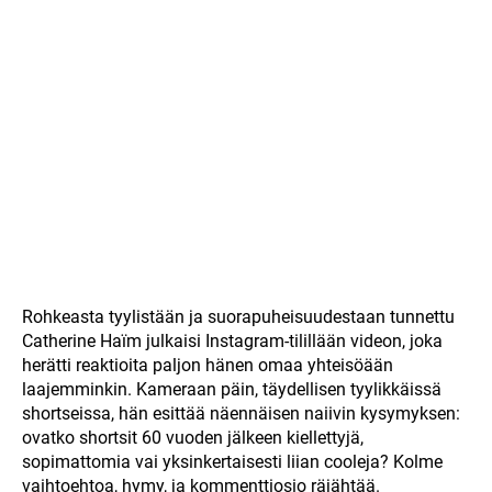
Rohkeasta tyylistään ja suorapuheisuudestaan tunnettu
Catherine Haïm julkaisi Instagram-tilillään videon, joka
herätti reaktioita paljon hänen omaa yhteisöään
laajemminkin. Kameraan päin, täydellisen tyylikkäissä
shortseissa, hän esittää näennäisen naiivin kysymyksen:
ovatko shortsit 60 vuoden jälkeen kiellettyjä,
sopimattomia vai yksinkertaisesti liian cooleja? Kolme
vaihtoehtoa, hymy, ja kommenttiosio räjähtää.