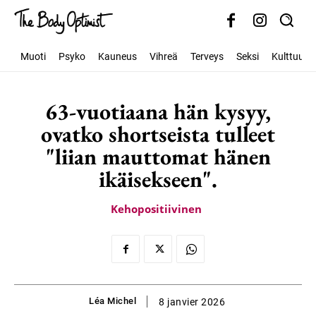
Muoti
Psyko
Kauneus
Vihreä
Terveys
Seksi
Kulttuuri
63-vuotiaana hän kysyy,
ovatko shortseista tulleet
"liian mauttomat hänen
ikäisekseen".
Kehopositiivinen
Léa Michel
8 janvier 2026