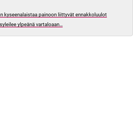
än kyseenalaistaa painoon liittyvät ennakkoluulot
syleilee ylpeänä vartaloaan…