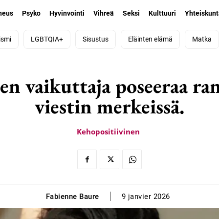
neus
Psyko
Hyvinvointi
Vihreä
Seksi
Kulttuuri
Yhteiskun
ismi
LGBTQIA+
Sisustus
Eläinten elämä
Matka
n vaikuttaja poseeraa ran
viestin merkeissä.
Kehopositiivinen
Fabienne Baure
9 janvier 2026