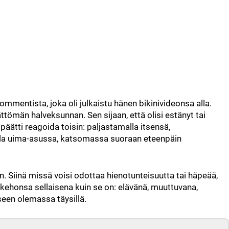
 kommentista, joka oli julkaistu hänen bikinivideonsa alla.
ättömän halveksunnan. Sen sijaan, että olisi estänyt tai
h päätti reagoida toisin: paljastamalla itsensä,
nnalla uima-asussa, katsomassa suoraan eteenpäin
. Siinä missä voisi odottaa hienotunteisuutta tai häpeää,
 kehonsa sellaisena kuin se on: elävänä, muuttuvana,
seen olemassa täysillä.