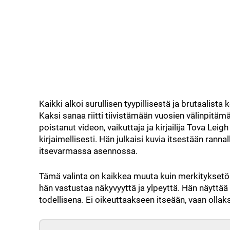
Kaikki alkoi surullisen tyypillisestä ja brutaalista
Kaksi sanaa riitti tiivistämään vuosien välinpitäm
poistanut videon, vaikuttaja ja kirjailija Tova Leig
kirjaimellisesti. Hän julkaisi kuvia itsestään ra
itsevarmassa asennossa.
Tämä valinta on kaikkea muuta kuin merkityksetön
hän vastustaa näkyvyyttä ja ylpeyttä. Hän näyttää
todellisena. Ei oikeuttaakseen itseään, vaan ollak