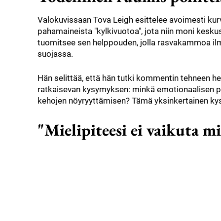
Valokuvissaan Tova Leigh esittelee avoimesti kur
pahamaineista "kylkivuotoa", jota niin moni kesku
tuomitsee sen helppouden, jolla rasvakammoa ilm
suojassa.
Hän selittää, että hän tutki kommentin tehneen henk
ratkaisevan kysymyksen: minkä emotionaalisen 
kehojen nöyryyttämisen? Tämä yksinkertainen kysym
"Mielipiteesi ei vaikuta m