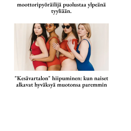
moottoripyöräilijä puolustaa ylpeänä
tyyliään.
"Kesävartalon" hiipuminen: kun naiset
alkavat hyväksyä muotonsa paremmin