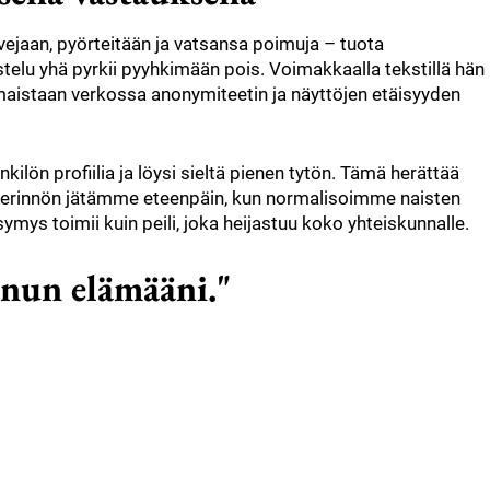
vejaan, pyörteitään ja vatsansa poimuja – tuota
stelu yhä pyrkii pyyhkimään pois. Voimakkaalla tekstillä hän
aistaan verkossa anonymiteetin ja näyttöjen etäisyyden
ilön profiilia ja löysi sieltä pienen tytön. Tämä herättää
perinnön jätämme eteenpäin, kun normalisoimme naisten
ys toimii kuin peili, joka heijastuu koko yhteiskunnalle.
inun elämääni."