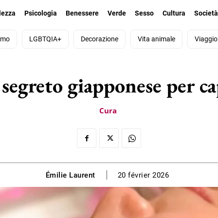
lezza
Psicologia
Benessere
Verde
Sesso
Cultura
Societ
smo
LGBTQIA+
Decorazione
Vita animale
Viaggio
 segreto giapponese per cap
Cura
Émilie Laurent
20 février 2026