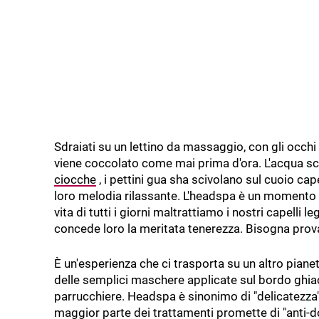
Sdraiati su un lettino da massaggio, con gli occhi c
viene coccolato come mai prima d'ora. L'acqua scor
ciocche
, i pettini gua sha scivolano sul cuoio ca
loro melodia rilassante. L'headspa è un momento 
vita di tutti i giorni maltrattiamo i nostri capelli l
concede loro la meritata tenerezza. Bisogna prova
È un'esperienza che ci trasporta su un altro piane
delle semplici maschere applicate sul bordo ghiac
parrucchiere. Headspa è sinonimo di "delicatezza". 
maggior parte dei trattamenti promette di "anti-d