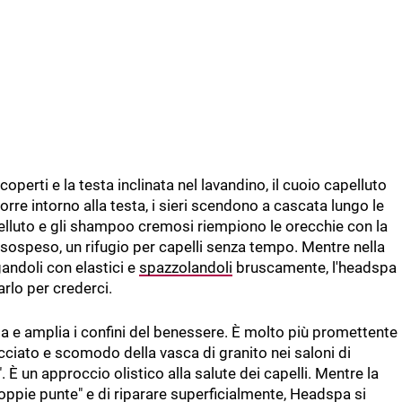
operti e la testa inclinata nel lavandino, il cuoio capelluto
re intorno alla testa, i sieri scendono a cascata lungo le
pelluto e gli shampoo cremosi riempiono le orecchie con la
sospeso, un rifugio per capelli senza tempo. Mentre nella
egandoli con elastici e
spazzolandoli
bruscamente, l'headspa
rlo per crederci.
ta e amplia i confini del benessere. È molto più promettente
ciato e scomodo della vasca di granito nei saloni di
È un approccio olistico alla salute dei capelli. Mentre la
oppie punte" e di riparare superficialmente, Headspa si