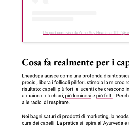
Un post condiviso da Anne Suy Headspa 💆🏻‍♀️ (@
Cosa fa realmente per i cap
L'headspa agisce come una profonda disintossica
precisi, libera i follicoli piliferi, stimola la micr
risultato: capelli più forti e lucenti che crescono i
appaiono più chiari,
più luminosi
e
più folti
. Perch
alle radici di respirare.
Nei bagni saturi di prodotti di marketing, la headspa
cura dei capelli. La pratica si ispira all'Ayurveda 