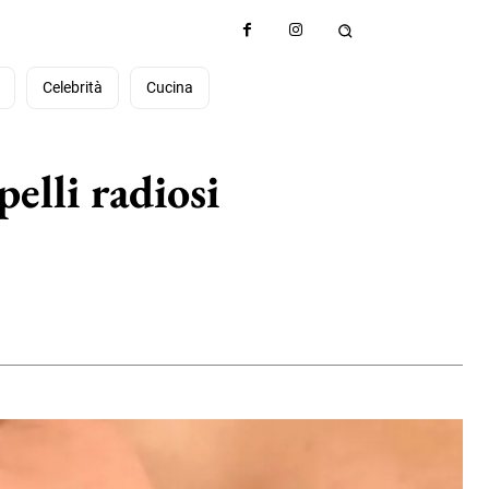
à
Celebrità
Cucina
elli radiosi