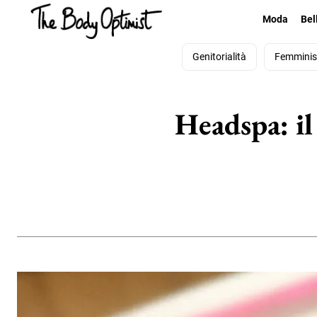
Moda
Bel
Genitorialità
Femmini
Headspa: il