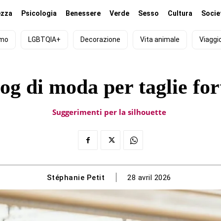
ezza
Psicologia
Benessere
Verde
Sesso
Cultura
Socie
smo
LGBTQIA+
Decorazione
Vita animale
Viaggi
og di moda per taglie for
Suggerimenti per la silhouette
Stéphanie Petit
28 avril 2026