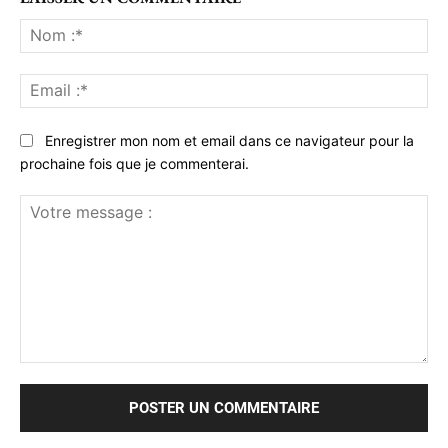
No
:*
Ema
:*
Enregistrer mon nom et email dans ce navigateur pour la
prochaine fois que je commenterai.
Votre
message
: