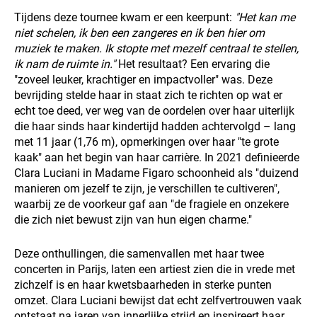
Tijdens deze tournee kwam er een keerpunt:
"Het kan me
niet schelen, ik ben een zangeres en ik ben hier om
muziek te maken. Ik stopte met mezelf centraal te stellen,
ik nam de ruimte in."
Het resultaat? Een ervaring die
"zoveel leuker, krachtiger en impactvoller" was. Deze
bevrijding stelde haar in staat zich te richten op wat er
echt toe deed, ver weg van de oordelen over haar uiterlijk
die haar sinds haar kindertijd hadden achtervolgd – lang
met 11 jaar (1,76 m), opmerkingen over haar "te grote
kaak" aan het begin van haar carrière. In 2021 definieerde
Clara Luciani in Madame Figaro schoonheid als "duizend
manieren om jezelf te zijn, je verschillen te cultiveren",
waarbij ze de voorkeur gaf aan "de fragiele en onzekere
die zich niet bewust zijn van hun eigen charme."
Deze onthullingen, die samenvallen met haar twee
concerten in Parijs, laten een artiest zien die in vrede met
zichzelf is en haar kwetsbaarheden in sterke punten
omzet. Clara Luciani bewijst dat echt zelfvertrouwen vaak
ontstaat na jaren van innerlijke strijd en inspireert haar