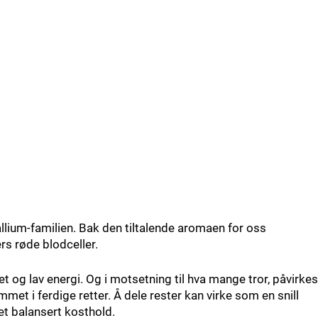
 allium-familien. Bak den tiltalende aromaen for oss
s røde blodceller.
et og lav energi. Og i motsetning til hva mange tror, påvirkes
emmet i ferdige retter. Å dele rester kan virke som en snill
et balansert kosthold.