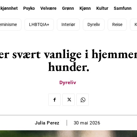
Skjønnhet
Psyko
Velvære
Grønn
Kjønn
Kultur
Samfunn
eminisme
LHBTQIA+
Interiør
Dyreliv
Reise
K
r svært vanlige i hjemmen
hunder.
Dyreliv
Julia Perez
30 mai 2026