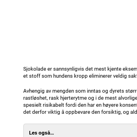
Sjokolade er sannsynligvis det mest kjente eksem
et stoff som hundens kropp eliminerer veldig sak
Avhengig av mengden som inntas og dyrets størrel
rastløshet, rask hjerterytme og i de mest alvorlig
spesielt risikabelt fordi den har en høyere konse
det derfor viktig å oppbevare den forsiktig, og al
Les også…