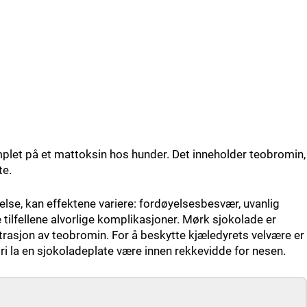
plet på et mattoksin hos hunder. Det inneholder teobromin,
te.
se, kan effektene variere: fordøyelsesbesvær, uvanlig
e tilfellene alvorlige komplikasjoner. Mørk sjokolade er
ntrasjon av teobromin. For å beskytte kjæledyrets velvære er
dri la en sjokoladeplate være innen rekkevidde for nesen.