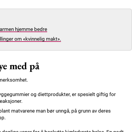
e varmen hjemme bedre
illinger om «kvinnelig makt».
øye med på
pmerksomhet.
yggegummier og diettprodukter, er spesielt giftig for
reaksjoner.
blant matvarene man bør unngå, på grunn av deres
pp.