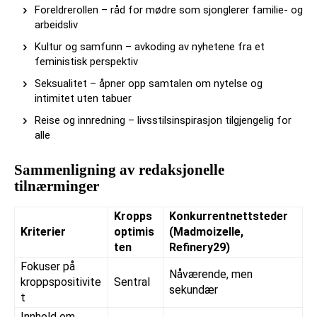
Foreldrerollen – råd for mødre som sjonglerer familie- og
arbeidsliv
Kultur og samfunn – avkoding av nyhetene fra et
feministisk perspektiv
Seksualitet – åpner opp samtalen om nytelse og
intimitet uten tabuer
Reise og innredning – livsstilsinspirasjon tilgjengelig for
alle
Sammenligning av redaksjonelle
tilnærminger
Kropps
Konkurrentnettsteder
Kriterier
optimis
(Madmoizelle,
ten
Refinery29)
Fokuser på
Nåværende, men
kroppspositivite
Sentral
sekundær
t
Innhold om