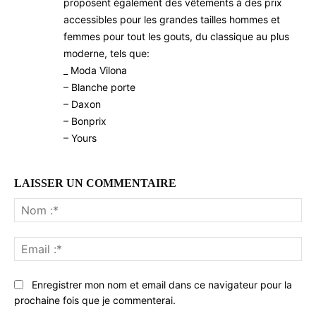
proposent également des vêtements à des prix
accessibles pour les grandes tailles hommes et
femmes pour tout les gouts, du classique au plus
moderne, tels que:
_ Moda Vilona
– Blanche porte
– Daxon
– Bonprix
– Yours
LAISSER UN COMMENTAIRE
No
:*
Ema
:*
Enregistrer mon nom et email dans ce navigateur pour la
prochaine fois que je commenterai.