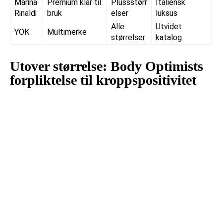
Marina
Premium klar til
Plussstørr
Italiensk
Rinaldi
bruk
elser
luksus
Alle
Utvidet
YOK
Multimerke
størrelser
katalog
Utover størrelse: Body Optimists
forpliktelse til kroppspositivitet