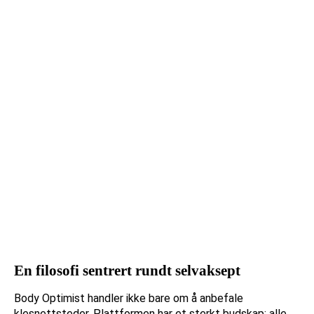
En filosofi sentrert rundt selvaksept
Body Optimist handler ikke bare om å anbefale
klesnettsteder. Plattformen har et sterkt budskap: alle