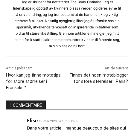
Jeg er skribent for nettstedet The Body Optimist. Jeg er
lidenskapelig opptatt av kvinners plass i verden og deres evne til
å drive endring, og jeg tror bestemt at de har en unik og viktig
stemme å bli hørt. Naturlig nysgjerrig liker jeg å utforske sosiale
spørsmål, utviklende tankesett og inspirerende initiativer som
bidrar til større likestilling. Gjennom artiklene mine gjør jeg mitt
beste for å støtte saker som oppmuntrer kvinner til å hevde seg,
ta sin plass og bli hørt.
Article précédent
Article suivant
Hvor kan jeg finne motetips
Finnes det noen moteblogger
for store størrelser i
for store størrelser i Paris?
Frankrike?
1 COMMENTAIRE
Elise
19 mai 2026 à 15h30min
Dans votre article il manque beaucoup de sites qui