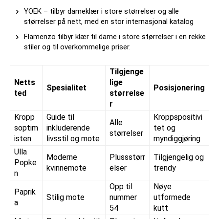
YOEK – tilbyr dameklær i store størrelser og alle
størrelser på nett, med en stor internasjonal katalog
Flamenzo tilbyr klær til dame i store størrelser i en rekke
stiler og til overkommelige priser.
Tilgjenge
Netts
lige
Spesialitet
Posisjonering
ted
størrelse
r
Kropp
Guide til
Kroppspositivi
Alle
soptim
inkluderende
tet og
størrelser
isten
livsstil og mote
myndiggjøring
Ulla
Moderne
Plussstørr
Tilgjengelig og
Popke
kvinnemote
elser
trendy
n
Opp til
Nøye
Paprik
Stilig mote
nummer
utformede
a
54
kutt