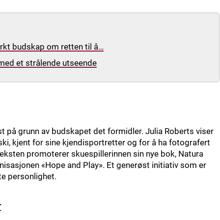
rkt budskap om retten til å…
 med et strålende utseende
st på grunn av budskapet det formidler. Julia Roberts viser
ki, kjent for sine kjendisportretter og for å ha fotografert
teksten promoterer skuespillerinnen sin nye bok, Natura
anisasjonen «Hope and Play». Et generøst initiativ som er
te personlighet.
t