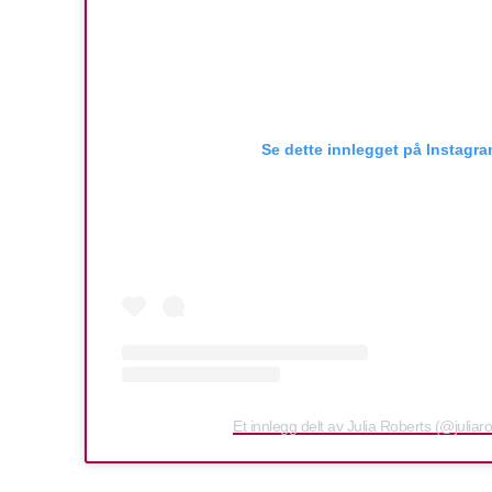
Se dette innlegget på Instagr
Et innlegg delt av Julia Roberts (@juliar