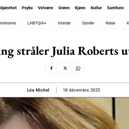
Skjønnhet
Psyko
Velvære
Grønn
Kjønn
Kultur
Samfunn
eminisme
LHBTQIA+
Interiør
Dyreliv
Reise
K
ng stråler Julia Roberts 
Léa Michel
18 décembre 2025