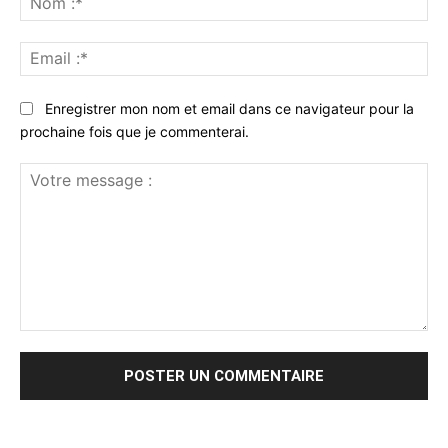
:*
Ema
:*
Enregistrer mon nom et email dans ce navigateur pour la
prochaine fois que je commenterai.
Votre
message
: