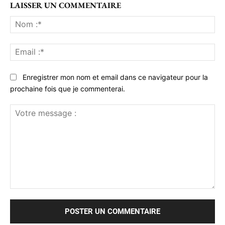
LAISSER UN COMMENTAIRE
No
:*
Ema
:*
Enregistrer mon nom et email dans ce navigateur pour la
prochaine fois que je commenterai.
Votre
message
: