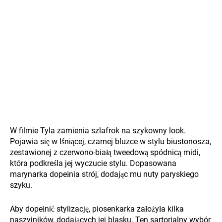
W filmie Tyla zamienia szlafrok na szykowny look.
Pojawia się w lśniącej, czarnej bluzce w stylu biustonosza,
zestawionej z czerwono-białą tweedową spódnicą midi,
która podkreśla jej wyczucie stylu. Dopasowana
marynarka dopełnia strój, dodając mu nuty paryskiego
szyku.
Aby dopełnić stylizację, piosenkarka założyła kilka
naszyjników, dodających jej blasku. Ten sartorialny wybór