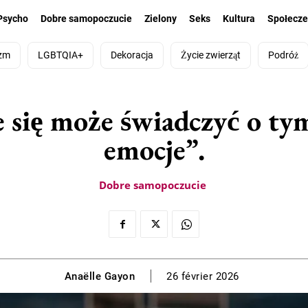
Psycho
Dobre samopoczucie
Zielony
Seks
Kultura
Społecz
zm
LGBTQIA+
Dekoracja
Życie zwierząt
Podróż
się może świadczyć o tym
emocje”.
Dobre samopoczucie
Anaëlle Gayon
26 février 2026