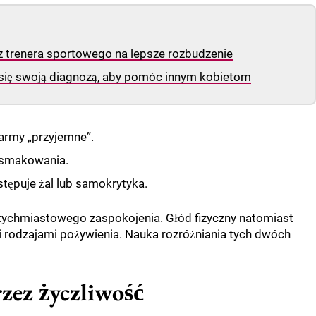
z trenera sportowego na lepsze rozbudzenie
i się swoją diagnozą, aby pomóc innym kobietom
karmy „przyjemne”.
 smakowania.
tępuje żal lub samokrytyka.
tychmiastowego zaspokojenia. Głód fizyczny natomiast
 rodzajami pożywienia. Nauka rozróżniania tych dwóch
zez życzliwość