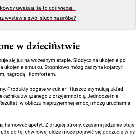
ukowcy uważają, że to coś więcej…
az wystawia swój słuch na próbę?
one w dzieciństwie
uje się już na wczesnym etapie. Słodycz na ukojenie po
 na ukojenie smutku. Stopniowo mózg zaczyna kojarzyć
m, nagrodą i komfortem.
y. Produkty bogate w cukier i tłuszcz stymulują układ
zekaźnika związanego z przyjemnością. Jednocześnie
 Rezultat: w obliczu nieprzyjemnej emocji mózg uruchamia
ą hamować apetyt. Z drugiej strony, czasami jedzenie staje
 że po tej chwilowej uldze może pojawić się poczucie winy,