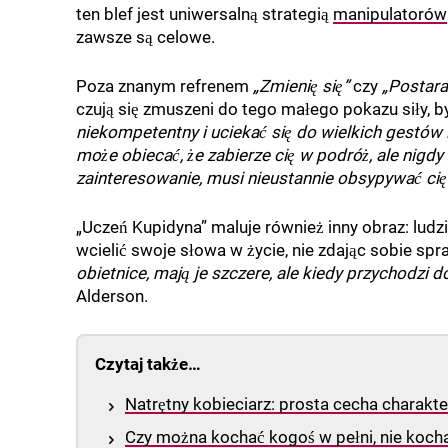
ten blef jest uniwersalną strategią
manipulatorów
zawsze są celowe.
Poza znanym refrenem
„Zmienię się”
czy
„Postara
czują się zmuszeni do tego małego pokazu siły, b
niekompetentny i uciekać się do wielkich gestów 
może obiecać, że zabierze cię w podróż, ale nigdy
zainteresowanie, musi nieustannie obsypywać cię
„Uczeń Kupidyna” maluje również inny obraz: ludzi
wcielić swoje słowa w życie, nie zdając sobie spra
obietnice, mają je szczere, ale kiedy przychodzi 
Alderson.
Czytaj także…
Natrętny kobieciarz: prosta cecha charak
Czy można kochać kogoś w pełni, nie kocha