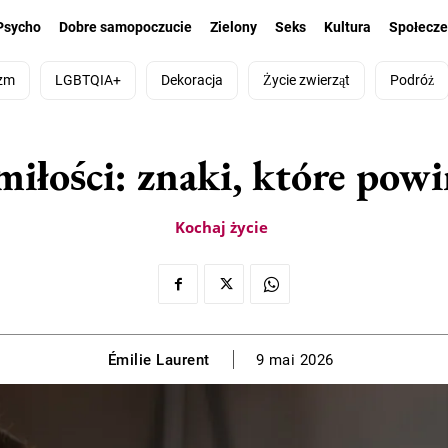
Psycho
Dobre samopoczucie
Zielony
Seks
Kultura
Społecz
zm
LGBTQIA+
Dekoracja
Życie zwierząt
Podróż
miłości: znaki, które powi
Kochaj życie
Émilie Laurent
9 mai 2026