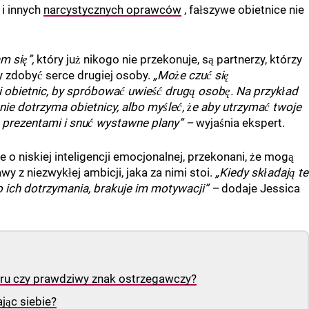
i innych
narcystycznych oprawców
, fałszywe obietnice nie
m się”,
który już nikogo nie przekonuje, są partnerzy, którzy
y zdobyć serce drugiej osoby.
„Może czuć się
i obietnic, by spróbować uwieść drugą osobę. Na przykład
 nie dotrzyma obietnicy, albo myśleć, że aby utrzymać twoje
 prezentami i snuć wystawne plany” –
wyjaśnia ekspert.
e o niskiej inteligencji emocjonalnej, przekonani, że mogą
wy z niezwykłej ambicji, jaka za nimi stoi.
„Kiedy składają te
do ich dotrzymania, brakuje im motywacji” –
dodaje Jessica
teru czy prawdziwy znak ostrzegawczy?
jąc siebie?