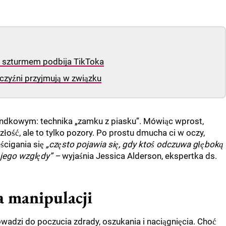
re szturmem podbija TikToka
żczyźni przyjmują w związku
ndkowym: technika „zamku z piasku”. Mówiąc wprost,
szłość, ale to tylko pozory. Po prostu dmucha ci w oczy,
eścigania się
„często pojawia się, gdy ktoś odczuwa głęboką
jego względy” –
wyjaśnia Jessica Alderson, ekspertka ds.
a manipulacji
owadzi do poczucia zdrady, oszukania i naciągnięcia. Choć