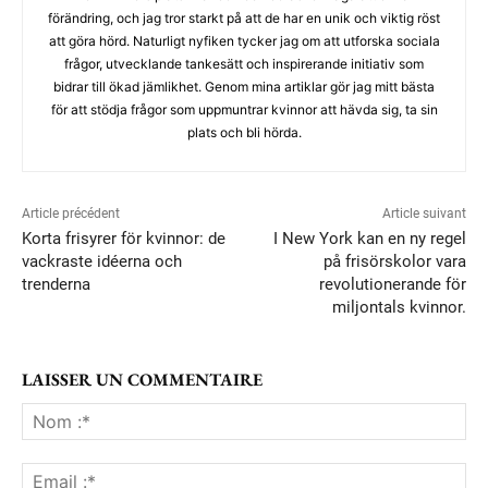
förändring, och jag tror starkt på att de har en unik och viktig röst
att göra hörd. Naturligt nyfiken tycker jag om att utforska sociala
frågor, utvecklande tankesätt och inspirerande initiativ som
bidrar till ökad jämlikhet. Genom mina artiklar gör jag mitt bästa
för att stödja frågor som uppmuntrar kvinnor att hävda sig, ta sin
plats och bli hörda.
Article précédent
Article suivant
Korta frisyrer för kvinnor: de
I New York kan en ny regel
vackraste idéerna och
på frisörskolor vara
trenderna
revolutionerande för
miljontals kvinnor.
LAISSER UN COMMENTAIRE
No
:*
Ema