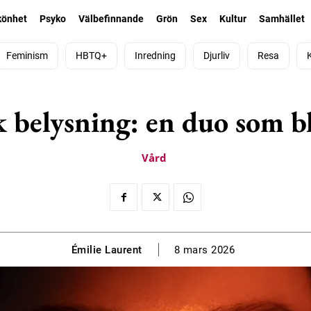
könhet
Psyko
Välbefinnande
Grön
Sex
Kultur
Samhället
Feminism
HBTQ+
Inredning
Djurliv
Resa
belysning: en duo som bl
Vård
Émilie Laurent
8 mars 2026