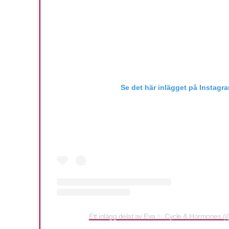
Se det här inlägget på Instagr
Ett inlägg delat av Eva ✨ Cycle & Hormones (