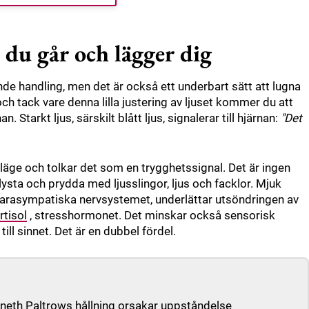
du går och lägger dig
ande handling, men det är också ett underbart sätt att lugna
och tack vare denna lilla justering av ljuset kommer du att
Starkt ljus, särskilt blått ljus, signalerar till hjärnan:
"Det
loläge och tolkar det som en trygghetssignal. Det är ingen
ysta och prydda med ljusslingor, ljus och facklor. Mjuk
 parasympatiska nervsystemet, underlättar utsöndringen av
rtisol
, stresshormonet. Det minskar också sensorisk
ll sinnet. Det är en dubbel fördel.
yneth Paltrows hållning orsakar uppståndelse