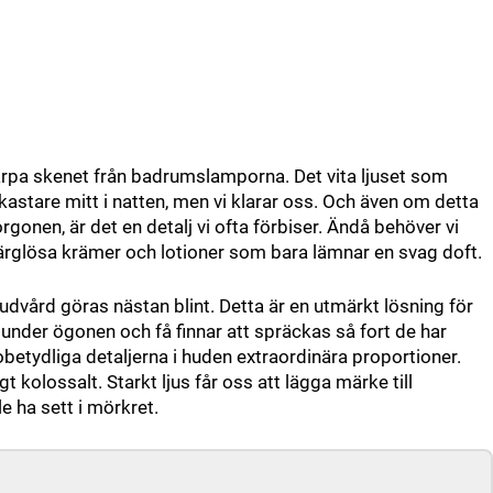
karpa skenet från badrumslamporna. Det vita ljuset som
astare mitt i natten, men vi klarar oss. Och även om detta
gonen, är det en detalj vi ofta förbiser. Ändå behöver vi
 färglösa krämer och lotioner som bara lämnar en svag doft.
hudvård göras nästan blint. Detta är en utmärkt lösning för
under ögonen och få finnar att spräckas så fort de har
obetydliga detaljerna i huden extraordinära proportioner.
 kolossalt. Starkt ljus får oss att lägga märke till
e ha sett i mörkret.