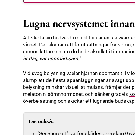
Lugna nervsystemet innan 
Att sköta sin hudvård i mjukt ljus är en självvård
sinnet. Det skapar rätt förutsättningar för sömn, 
somna lättare än om du hade skrollat i timmar innan. 
är dag, var uppmärksam."
Vid svag belysning växlar hjärnan spontant till vi
slump att de flesta spaanläggningar är svagt uppl
belysning minskar visuell stimulans, främjar det
melatonin, sömnhormonet, och sänker gradvis
ko
överbelastning och skickar ett lugnande budskap ti
Läs också…
"Ser yngre ut": varför skådespelerskan Gw