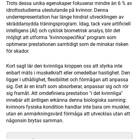
Trots dessa unika egenskaper fokuserar mindre än 6 % av
idrottsstudierna uteslutande på kvinnor. Denna
underrepresentation har länge hindrat utvecklingen av
skräddarsydda träningsprogram. Idag, tack vare artificiell
intelligens (AI) och cyklisk biometrisk analys, blir det
möjligt att utforma "kvinnospecifika" program som
optimerar prestationen samtidigt som de minskar risken
för skador.
Kort sagt lär den kvinnliga kroppen oss att styrka inte
enbart mäts i muskelkraft eller omedelbar hastighet. Den
ligger i uthållighet, flexibilitet och förmågan att anpassa
sig. Det är en kraft som absorberar, anpassar sig och rör
sig framåt. Att omdefiniera prestation "i det kvinnliga"
innebär att äntligen erkänna denna biologiska sanning:
kvinnors fysiska kondition handlar inte bara om muskler,
utan en anmärkningsvärd förmåga att utvecklas utan att
någonsin brytas samman.