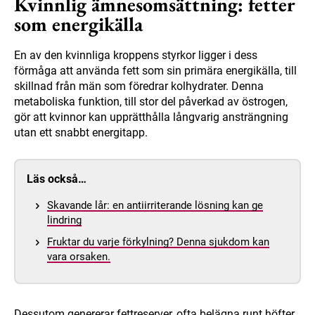
Kvinnlig ämnesomsättning: fetter
som energikälla
En av den kvinnliga kroppens styrkor ligger i dess
förmåga att använda fett som sin primära energikälla, till
skillnad från män som föredrar kolhydrater. Denna
metaboliska funktion, till stor del påverkad av östrogen,
gör att kvinnor kan upprätthålla långvarig ansträngning
utan ett snabbt energitapp.
Läs också…
Skavande lår: en antiirriterande lösning kan ge
lindring
Fruktar du varje förkylning? Denna sjukdom kan
vara orsaken.
Dessutom genererar fettreserver, ofta belägna runt höfter