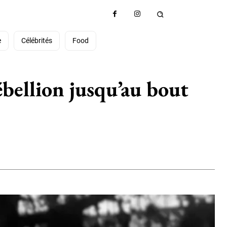
e
Célébrités
Food
rébellion jusqu’au bout