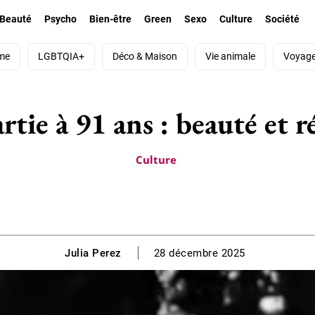
Beauté
Psycho
Bien-être
Green
Sexo
Culture
Société
me
LGBTQIA+
Déco & Maison
Vie animale
Voyag
rtie à 91 ans : beauté et 
Culture
Julia Perez
28 décembre 2025