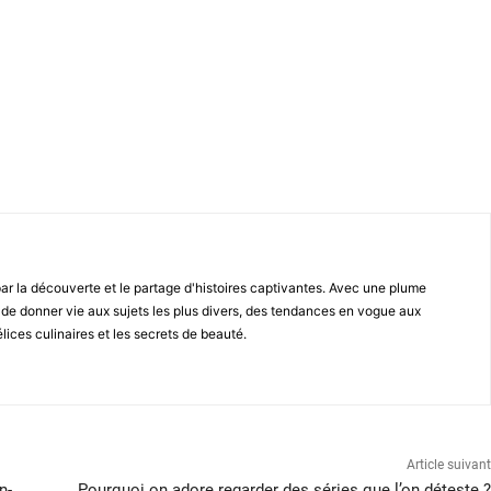
par la découverte et le partage d'histoires captivantes. Avec une plume
e de donner vie aux sujets les plus divers, des tendances en vogue aux
lices culinaires et les secrets de beauté.
Article suivant
n-
Pourquoi on adore regarder des séries que l’on déteste ?