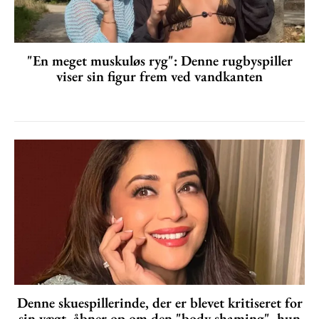
"En meget muskuløs ryg": Denne rugbyspiller
viser sin figur frem ved vandkanten
Denne skuespillerinde, der er blevet kritiseret for
sin vægt, åbner op om den "body shaming", hun