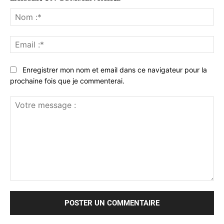
No
:*
Ema
:*
Enregistrer mon nom et email dans ce navigateur pour la
prochaine fois que je commenterai.
Votre
message
: