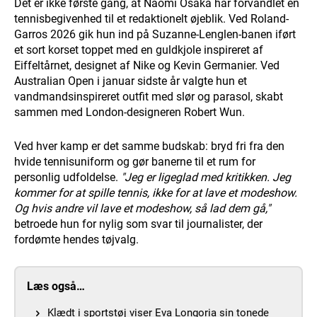
Det er ikke første gang, at Naomi Osaka har forvandlet en
tennisbegivenhed til et redaktionelt øjeblik. Ved Roland-
Garros 2026 gik hun ind på Suzanne-Lenglen-banen iført
et sort korset toppet med en guldkjole inspireret af
Eiffeltårnet, designet af Nike og Kevin Germanier. Ved
Australian Open i januar sidste år valgte hun et
vandmandsinspireret outfit med slør og parasol, skabt
sammen med London-designeren Robert Wun.
Ved hver kamp er det samme budskab: bryd fri fra den
hvide tennisuniform og gør banerne til et rum for
personlig udfoldelse.
"Jeg er ligeglad med kritikken. Jeg
kommer for at spille tennis, ikke for at lave et modeshow.
Og hvis andre vil lave et modeshow, så lad dem gå,"
betroede hun for nylig som svar til journalister, der
fordømte hendes tøjvalg.
Læs også…
Klædt i sportstøj viser Eva Longoria sin tonede