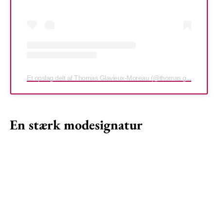
Et opslag delt af Thomas Glavieux-Moreau (@thomas.glavieuxmoreau)
En stærk modesignatur