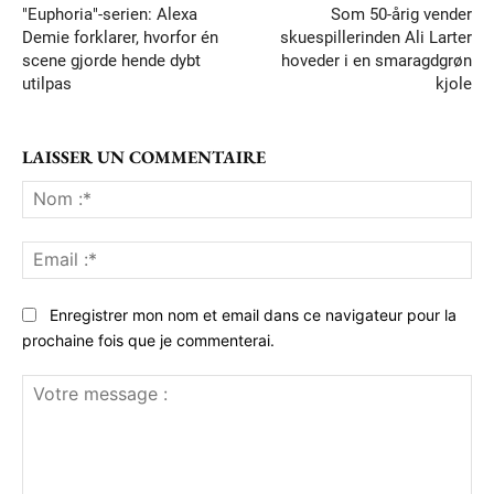
"Euphoria"-serien: Alexa
Som 50-årig vender
Demie forklarer, hvorfor én
skuespillerinden Ali Larter
scene gjorde hende dybt
hoveder i en smaragdgrøn
utilpas
kjole
LAISSER UN COMMENTAIRE
No
:*
Ema
:*
Enregistrer mon nom et email dans ce navigateur pour la
prochaine fois que je commenterai.