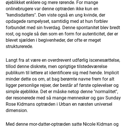
øjeblikket enklere og mere rørende. For mange
onlinebrugere var denne optræden ikke kun en
"kendisdatters". Den viste også en ung kvinde, der
opdagede rampelyset, samtidig med at hun forblev
forbundet med sin hverdag. Denne spontanitet blev bredt
rost, og nogle så den som en form for autenticitet, der er
blevet sjælden i begivenheder, der ofte er meget
strukturerede.
Langt fra at være en overdrevent udførlig iscenesættelse,
tillod denne diskrete, men oprigtige tilstedeværelse
publikum til lettere at identificere sig med hende. Implicit
minder dette os om, at bag berømte navne frem for alt
ligger personlige rejser, der består af første oplevelser og
simple øjeblikke. Det er måske netop denne "normalitet",
der resonerede med så mange mennesker og gav Sunday
Rose Kidmans optræden i Urban en næsten universel
dimension.
Med denne mor-datter-optræden satte Nicole Kidman og