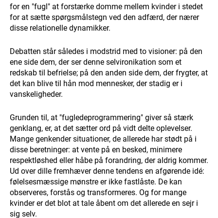
for en "fugl" at forstærke domme mellem kvinder i stedet
for at sætte spørgsmålstegn ved den adfærd, der nærer
disse relationelle dynamikker.
Debatten står således i modstrid med to visioner: på den
ene side dem, der ser denne selvironikation som et
redskab til befrielse; på den anden side dem, der frygter, at
det kan blive til hån mod mennesker, der stadig er i
vanskeligheder.
Grunden til, at "fugledeprogrammering" giver så stærk
genklang, er, at det sætter ord på vidt delte oplevelser.
Mange genkender situationer, de allerede har stødt på i
disse beretninger: at vente på en besked, minimere
respektløshed eller håbe på forandring, der aldrig kommer.
Ud over dille fremhæver denne tendens en afgørende idé:
følelsesmæssige mønstre er ikke fastlåste. De kan
observeres, forstås og transformeres. Og for mange
kvinder er det blot at tale åbent om det allerede en sejr i
sig selv.