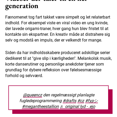
generation
Fænomenet tog fart takket være simpelt og let relaterbart
indhold. For eksempel viste en viral video en ung kvinde,
der lavede origami-traner, hver gang hun blev fristet til at
kontakte sin ekspartner. En kreativ måde at distrahere sig
selv og modstå en impuls, der er velkendt for mange.
Siden da har indholdsskabere produceret adskillige serier
dedikeret til at "give slip i kærligheden". Melankolsk musik,
korte danserutiner og personlige anekdoter tjener som
grundlag for dybere refleksion over følelsesmæssige
forhold og selvværd.
@queencz
den regelmæssigt planlagte
fugledeprogrammering
#drafts
#cz
#fypシ
#megantheestallion
♬ original lyd - .ejo