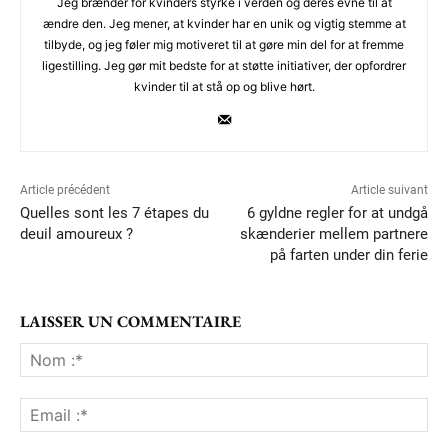
Jeg brænder for kvinders styrke i verden og deres evne til at
ændre den. Jeg mener, at kvinder har en unik og vigtig stemme at
tilbyde, og jeg føler mig motiveret til at gøre min del for at fremme
ligestilling. Jeg gør mit bedste for at støtte initiativer, der opfordrer
kvinder til at stå op og blive hørt.
Article précédent
Article suivant
Quelles sont les 7 étapes du
6 gyldne regler for at undgå
deuil amoureux ?
skænderier mellem partnere
på farten under din ferie
LAISSER UN COMMENTAIRE
No
:*
Ema
:*