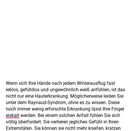
Wenn sich Ihre Hände nach jedem Winterausflug fast
leblos, gefühllos und ungewöhnlich weiß anfühlen, ist das
nicht nur eine Hauterkrankung. Möglicherweise leiden Sie
unter dem Raynaud-Syndrom, ohne es zu wissen. Diese
noch immer wenig erforschte Erkrankung lässt Ihre Finger
eiskalt
werden. Bei einem solchen Anfall fühlen Sie sich
völlig überfordert. Sie verlieren jegliches Gefühl in Ihren
Extremitäten. Sie können sie nicht mehr kneifen, kratzen