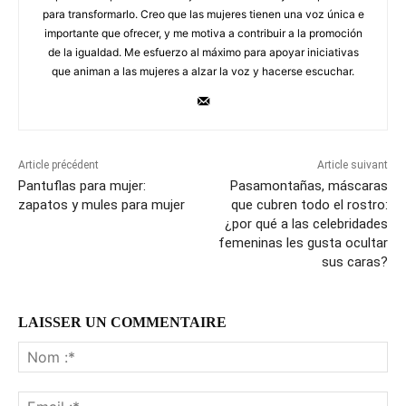
para transformarlo. Creo que las mujeres tienen una voz única e
importante que ofrecer, y me motiva a contribuir a la promoción
de la igualdad. Me esfuerzo al máximo para apoyar iniciativas
que animan a las mujeres a alzar la voz y hacerse escuchar.
Article précédent
Article suivant
Pantuflas para mujer:
Pasamontañas, máscaras
zapatos y mules para mujer
que cubren todo el rostro:
¿por qué a las celebridades
femeninas les gusta ocultar
sus caras?
LAISSER UN COMMENTAIRE
No
:*
Ema