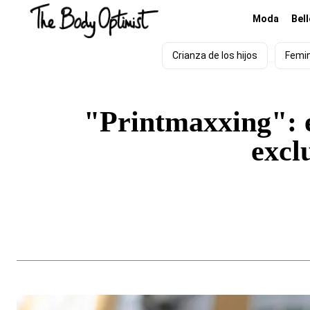
Moda
Bel
Crianza de los hijos
Femi
"Printmaxxing": e
excl