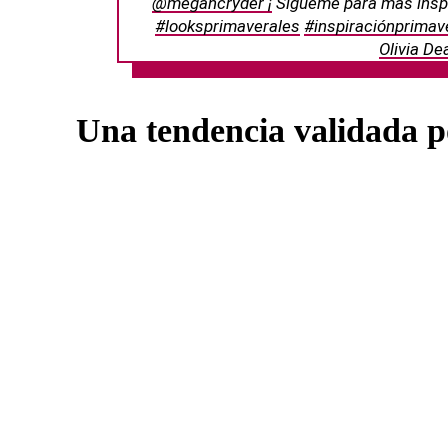
@megancryder ¡
Sígueme para más inspi
#looksprimaverales
#inspiraciónprimav
Olivia De
Una tendencia validada po