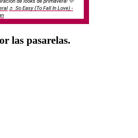
ración de looks de primavera! 💛
eral
♬ So Easy (To Fall In Love) -
an
r las pasarelas.