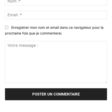
:*
Ema
:*
Enregistrer mon nom et email dans ce navigateur pour la
prochaine fois que je commenterai.
Votre
message
: