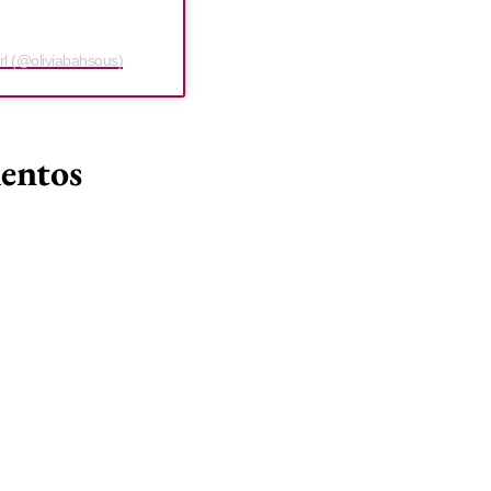
rl (@oliviabahsous)
lentos