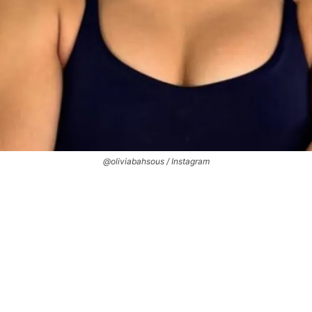
@oliviabahsous / Instagram