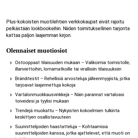
Plus-kokoisten muotilehtien verkkokaupat eivät rajoitu
pelkästään lookbookeihin. Niiden toimituksellinen tarjonta
kattaa paljon laajemman kirjon.
Olennaiset muotiosiot
Ostooppaat tilaisuuden mukaan – Valikoimia toimistolle,
illanviettoihin, lomamatkoille tai virallisiin tilaisuuksiin
Bränditestit – Rehellisiä arvosteluja jälleenmyyjistä, jotka
tarjoavat laajennettuja kokoja
Vartalonmuokkausvinkkejä – Näin parannat vartaloasi
toiveidesi ja tyylisi mukaan
Trendejä muokattu – Nykyisten kokoelmien tulkinta
keskittyen osallistavuuteen
Suunnittelijoiden haastatteluja – Kohtaamisia
suunnittelijoiden kanssa, jotka ajattelevat, että muoti on