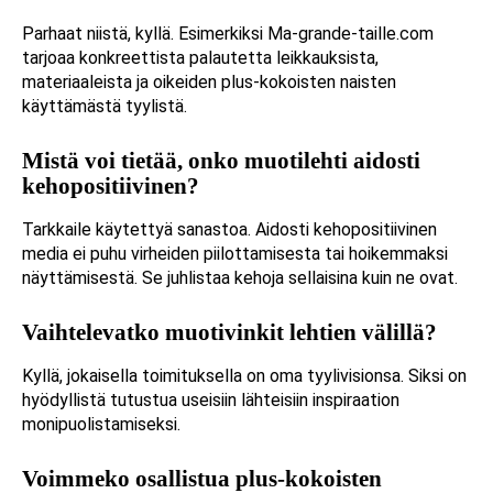
Parhaat niistä, kyllä. Esimerkiksi Ma-grande-taille.com
tarjoaa konkreettista palautetta leikkauksista,
materiaaleista ja oikeiden plus-kokoisten naisten
käyttämästä tyylistä.
Mistä voi tietää, onko muotilehti aidosti
kehopositiivinen?
Tarkkaile käytettyä sanastoa. Aidosti kehopositiivinen
media ei puhu virheiden piilottamisesta tai hoikemmaksi
näyttämisestä. Se juhlistaa kehoja sellaisina kuin ne ovat.
Vaihtelevatko muotivinkit lehtien välillä?
Kyllä, jokaisella toimituksella on oma tyylivisionsa. Siksi on
hyödyllistä tutustua useisiin lähteisiin inspiraation
monipuolistamiseksi.
Voimmeko osallistua plus-kokoisten