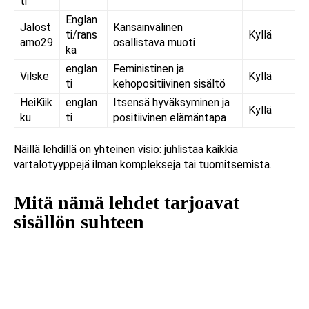
ti
Englan
Jalost
Kansainvälinen
ti/rans
Kyllä
amo29
osallistava muoti
ka
englan
Feministinen ja
Vilske
Kyllä
ti
kehopositiivinen sisältö
HeiKiik
englan
Itsensä hyväksyminen ja
Kyllä
ku
ti
positiivinen elämäntapa
Näillä lehdillä on yhteinen visio: juhlistaa kaikkia
vartalotyyppejä ilman komplekseja tai tuomitsemista.
Mitä nämä lehdet tarjoavat
sisällön suhteen