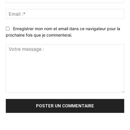
:*
Ema
:*
Enregistrer mon nom et email dans ce navigateur pour la
prochaine fois que je commenterai.
Votre
message
: