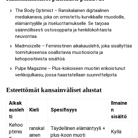
The Body Optimist – Ranskalainen digitaalinen
mediakanava, joka on omistettu kurvikkaille muodoille,
elämäntyylille ja itseluottamukselle. Se tarjoaa
säännöllisesti ostosoppaita ja henkilökohtaista
neuvontaa.
Madmoizelle – Feministinen aikakauslehti, joka sisällyttää
toimitukseensa osallistavia muotiosioita ja
kehopositiivista sisältöä.
Pulpe Magazine – Plus-kokoiseen muotiin erikoistunut
verkkojulkaisu, jossa haastatellaan suunnittelijoita
Esteettömät kansainväliset alustat
Aikak
Ilmaine
ausleh
Kieli
Spesifisyys
n
ti
sisältö
Kehoo
ranskal
Täydellinen elämäntyyli +
ptimis
Kyllä
ainen
plus-koon muoti