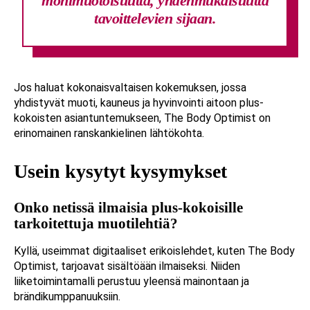
monimuotoisuutta, yhdenmukaisuutta
tavoittelevien sijaan.
Jos haluat kokonaisvaltaisen kokemuksen, jossa
yhdistyvät muoti, kauneus ja hyvinvointi aitoon plus-
kokoisten asiantuntemukseen, The Body Optimist on
erinomainen ranskankielinen lähtökohta.
Usein kysytyt kysymykset
Onko netissä ilmaisia plus-kokoisille
tarkoitettuja muotilehtiä?
Kyllä, useimmat digitaaliset erikoislehdet, kuten The Body
Optimist, tarjoavat sisältöään ilmaiseksi. Niiden
liiketoimintamalli perustuu yleensä mainontaan ja
brändikumppanuuksiin.