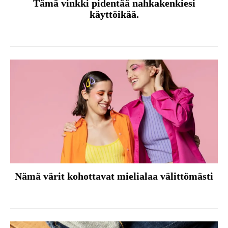
Tämä vinkki pidentää nahkakenkiesi
käyttöikää.
Nämä värit kohottavat mielialaa välittömästi