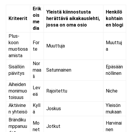
Erik
Yleistä kiinnostusta
Henkilö
ois
Kriteerit
herättävä aikakauslehti,
kohtain
me
jossa on oma osio
en blogi
dia
Plus-
koon
For
Muuttuj
Muuttuja
muotiosa
te
a
amista
Nor
Sisällön
Epäsään
maa
Satunnainen
päivitys
nöllinen
li
Aiheiden
Lev
monimuo
Rajoitettu
Niche
eä
toisuus
Aktiivine
Kyll
Yleisön
Joskus
n yhteisö
ä
mukaan
Brändiku
Mo
Harvinai
mppanuu
Jotkut
net
nen