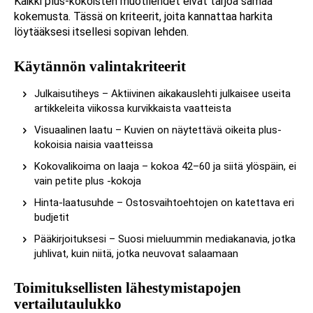
Kaikki plus-kokoisten muotilehdet eivät tarjoa samaa
kokemusta. Tässä on kriteerit, joita kannattaa harkita
löytääksesi itsellesi sopivan lehden.
Käytännön valintakriteerit
Julkaisutiheys – Aktiivinen aikakauslehti julkaisee useita
artikkeleita viikossa kurvikkaista vaatteista
Visuaalinen laatu – Kuvien on näytettävä oikeita plus-
kokoisia naisia vaatteissa
Kokovalikoima on laaja – kokoa 42–60 ja siitä ylöspäin, ei
vain petite plus -kokoja
Hinta-laatusuhde – Ostosvaihtoehtojen on katettava eri
budjetit
Pääkirjoituksesi – Suosi mieluummin mediakanavia, jotka
juhlivat, kuin niitä, jotka neuvovat salaamaan
Toimituksellisten lähestymistapojen
vertailutaulukko