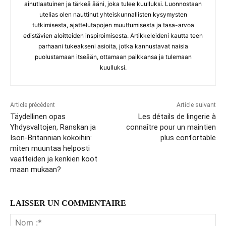
ainutlaatuinen ja tärkeä ääni, joka tulee kuulluksi. Luonnostaan
utelias olen nauttinut yhteiskunnallisten kysymysten
tutkimisesta, ajattelutapojen muuttumisesta ja tasa-arvoa
edistävien aloitteiden inspiroimisesta. Artikkeleideni kautta teen
parhaani tukeakseni asioita, jotka kannustavat naisia
puolustamaan itseään, ottamaan paikkansa ja tulemaan
kuulluksi.
Article précédent
Article suivant
Täydellinen opas
Les détails de lingerie à
Yhdysvaltojen, Ranskan ja
connaître pour un maintien
Ison-Britannian kokoihin:
plus confortable
miten muuntaa helposti
vaatteiden ja kenkien koot
maan mukaan?
LAISSER UN COMMENTAIRE
No