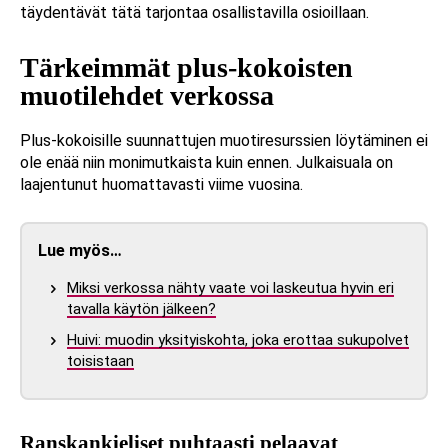
täydentävät tätä tarjontaa osallistavilla osioillaan.
Tärkeimmät plus-kokoisten
muotilehdet verkossa
Plus-kokoisille suunnattujen muotiresurssien löytäminen ei
ole enää niin monimutkaista kuin ennen. Julkaisuala on
laajentunut huomattavasti viime vuosina.
Lue myös…
Miksi verkossa nähty vaate voi laskeutua hyvin eri
tavalla käytön jälkeen?
Huivi: muodin yksityiskohta, joka erottaa sukupolvet
toisistaan
Ranskankieliset puhtaasti pelaavat