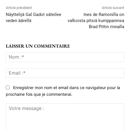
Article précédent
Article suivant
Näyttelijä Gal Gadot säteilee
Ines de Ramonilla on
veden äärellä
valkoista pitsiä kumppaninsa
Brad Pittin rinnalla
LAISSER UN COMMENTAIRE
No
:*
Ema
:*
Enregistrer mon nom et email dans ce navigateur pour la
prochaine fois que je commenterai.