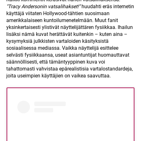
"Tracy Andersonin vatsalihakset!"
huudahti eräs internetin
käyttäjä viitaten Hollywood-tähtien suosimaan
amerikkalaiseen kuntoilumenetelmään. Muut fanit
yksinkertaisesti ylistivät näyttelijättären fysiikkaa. Ihailun
lisäksi nämä kuvat herättävät kuitenkin – kuten aina –
kysymyksiä julkkisten vartaloiden käsityksistä
sosiaalisessa mediassa. Vaikka näyttelijä esittelee
selvästi fysiikkaansa, useat asiantuntijat huomauttavat
säännöllisesti, että tämäntyyppinen kuva voi
tahattomasti vahvistaa epärealistisia vartalostandardeja,
joita useimpien käyttäjien on vaikea saavuttaa.