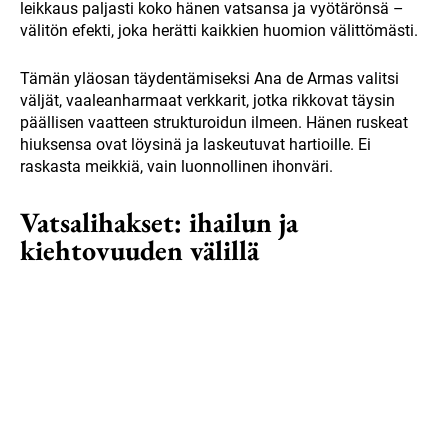
leikkaus paljasti koko hänen vatsansa ja vyötärönsä –
välitön efekti, joka herätti kaikkien huomion välittömästi.
Tämän yläosan täydentämiseksi Ana de Armas valitsi
väljät, vaaleanharmaat verkkarit, jotka rikkovat täysin
päällisen vaatteen strukturoidun ilmeen. Hänen ruskeat
hiuksensa ovat löysinä ja laskeutuvat hartioille. Ei
raskasta meikkiä, vain luonnollinen ihonväri.
Vatsalihakset: ihailun ja
kiehtovuuden välillä