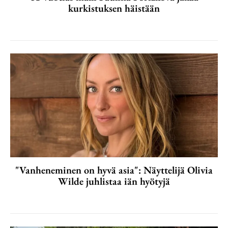
kurkistuksen häistään
"Vanheneminen on hyvä asia": Näyttelijä Olivia
Wilde juhlistaa iän hyötyjä