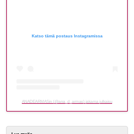
Katso tämä postaus Instagramissa
ANADEARMASin (@ana_d_armas) jakama julkaisu