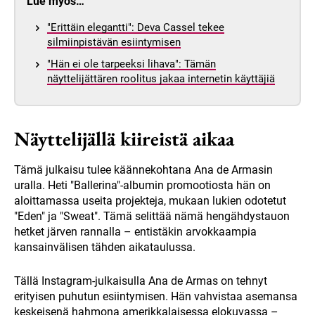
Lue myös…
"Erittäin elegantti": Deva Cassel tekee
silmiinpistävän esiintymisen
"Hän ei ole tarpeeksi lihava": Tämän
näyttelijättären roolitus jakaa internetin käyttäjiä
Näyttelijällä kiireistä aikaa
Tämä julkaisu tulee käännekohtana Ana de Armasin
uralla. Heti "Ballerina"-albumin promootiosta hän on
aloittamassa useita projekteja, mukaan lukien odotetut
"Eden" ja "Sweat". Tämä selittää nämä hengähdystauon
hetket järven rannalla – entistäkin arvokkaampia
kansainvälisen tähden aikataulussa.
Tällä Instagram-julkaisulla Ana de Armas on tehnyt
erityisen puhutun esiintymisen. Hän vahvistaa asemansa
keskeisenä hahmona amerikkalaisessa elokuvassa –