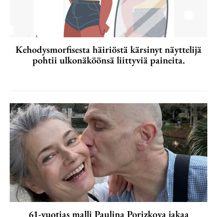
Kehodysmorfisesta häiriöstä kärsinyt näyttelijä
pohtii ulkonäköönsä liittyviä paineita.
61-vuotias malli Paulina Porizkova jakaa