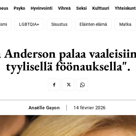
neus
Psyko
Hyvinvointi
Vihreä
Seksi
Kulttuuri
Yhteiskun
ismi
LGBTQIA+
Sisustus
Eläinten elämä
Matka
Anderson palaa vaaleisiin
tyylisellä föönauksella".
Anaëlle Gayon
14 février 2026