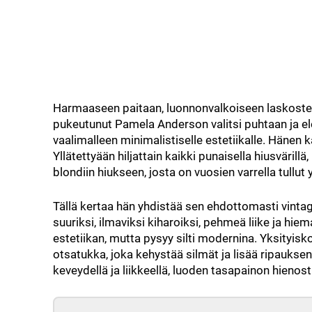
Harmaaseen paitaan, luonnonvalkoiseen laskostet
pukeutunut Pamela Anderson valitsi puhtaan ja ele
vaalimalleen minimalistiselle estetiikalle. Hänen
Yllätettyään hiljattain kaikki punaisella hiusväri
blondiin hiukseen, josta on vuosien varrella tullu
Tällä kertaa hän yhdistää sen ehdottomasti vinta
suuriksi, ilmaviksi kiharoiksi, pehmeä liike ja hi
estetiikan, mutta pysyy silti modernina. Yksityis
otsatukka, joka kehystää silmät ja lisää ripauksen
keveydellä ja liikkeellä, luoden tasapainon hienost