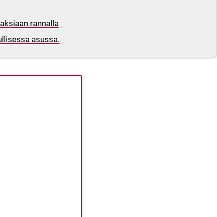
haksiaan rannalla
llisessa asussa.