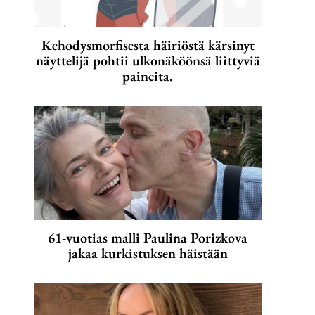
Kehodysmorfisesta häiriöstä kärsinyt
näyttelijä pohtii ulkonäköönsä liittyviä
paineita.
61-vuotias malli Paulina Porizkova
jakaa kurkistuksen häistään