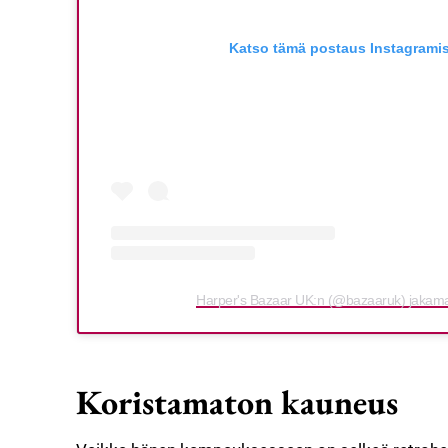
Katso tämä postaus Instagrami
Harper's Bazaar UK:n (@bazaaruk) jakama 
Koristamaton kauneus