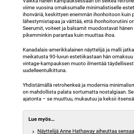
Vaikka hänen kampauksessaan on selkeä retrohenk
viime vuosina omaksumalle minimalistiselle esteti
ihonväriä, keskittyen enemmän ihonhoitoon kuin p
lähestymistapaa ja väittää, että ihonhoitorutiini
Seerumit, voiteet ja balsamit muodostavat hänen m
pikemminkin parantaa kuin muuttaa ihoa.
Kanadalais-amerikkalainen näyttelijä ja malli ja
meikatusta 90-luvun estetiikastaan hän omaksuu 
vintage-kampauksen muoto ilmentää täydellisesti 
uudelleentulkittuna.
Yhdistämällä retrohenkeä ja modernia minimalis
on mahdollista palata sortumatta nostalgiaan. Se o
ajatonta – se muuttuu, mukautuu ja keksii itsensä
Lue myös…
Näyttelijä Anne Hathaway aiheuttaa sensa