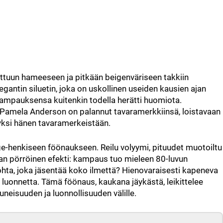
tuun hameeseen ja pitkään beigenväriseen takkiin
gantin siluetin, joka on uskollinen useiden kausien ajan
 kampauksensa kuitenkin todella herätti huomiota.
llä, Pamela Anderson on palannut tavaramerkkiinsä, loistavaan
t yksi hänen tavaramerkeistään.
ge-henkiseen föönaukseen. Reilu volyymi, pituudet muotoiltu
eman pörröinen efekti: kampaus tuo mieleen 80-luvun
kohta, joka jäsentää koko ilmettä? Hienovaraisesti kapeneva
 luonnetta. Tämä föönaus, kaukana jäykästä, leikittelee
uneisuuden ja luonnollisuuden välille.