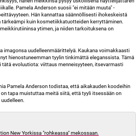
isyys, hänen meikkinsä pysyy uskollisena näyttelijättären
ikalle. Pamela Anderson suosii "ei mitään muuta" -
eittävyyteen. Hän kannattaa säännöllisesti ihokeskeistä
 on tärkeämpi kuin kosmetiikkatuotteiden kerryttäminen.
eikkirutiininsa ytimen, ja niiden tarkoituksena on
tkaa imagonsa uudelleenmäärittelyä. Kaukana voimakkaasti
nyt hienostuneemman tyylin tinkimättä eleganssista. Tämä
tätä evoluutiota: viittaus menneisyyteen, itsevarmasti
mia Pamela Anderson todistaa, että aikakauden koodeihin
n tapa muistuttaa meitä siitä, että tyyli itsessään on
 uudelleen.
ation New Yorkissa "rohkeassa" mekossaan.