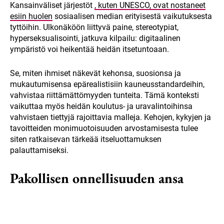
Kansainväliset järjestöt
, kuten UNESCO, ovat nostaneet
esiin huolen
sosiaalisen median erityisestä vaikutuksesta
tyttöihin. Ulkonäköön liittyvä paine, stereotypiat,
hyperseksualisointi, jatkuva kilpailu: digitaalinen
ympäristö voi heikentää heidän itsetuntoaan.
Se, miten ihmiset näkevät kehonsa, suosionsa ja
mukautumisensa epärealistisiin kauneusstandardeihin,
vahvistaa riittämättömyyden tunteita. Tämä konteksti
vaikuttaa myös heidän koulutus- ja uravalintoihinsa
vahvistaen tiettyjä rajoittavia malleja. Kehojen, kykyjen ja
tavoitteiden monimuotoisuuden arvostamisesta tulee
siten ratkaisevan tärkeää itseluottamuksen
palauttamiseksi.
Pakollisen onnellisuuden ansa