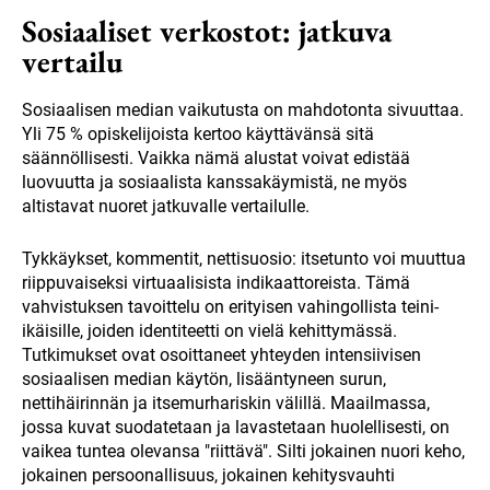
Sosiaaliset verkostot: jatkuva
vertailu
Sosiaalisen median vaikutusta on mahdotonta sivuuttaa.
Yli 75 % opiskelijoista kertoo käyttävänsä sitä
säännöllisesti. Vaikka nämä alustat voivat edistää
luovuutta ja sosiaalista kanssakäymistä, ne myös
altistavat nuoret jatkuvalle vertailulle.
Tykkäykset, kommentit, nettisuosio: itsetunto voi muuttua
riippuvaiseksi virtuaalisista indikaattoreista. Tämä
vahvistuksen tavoittelu on erityisen vahingollista teini-
ikäisille, joiden identiteetti on vielä kehittymässä.
Tutkimukset ovat osoittaneet yhteyden intensiivisen
sosiaalisen median käytön, lisääntyneen surun,
nettihäirinnän ja itsemurhariskin välillä. Maailmassa,
jossa kuvat suodatetaan ja lavastetaan huolellisesti, on
vaikea tuntea olevansa "riittävä". Silti jokainen nuori keho,
jokainen persoonallisuus, jokainen kehitysvauhti