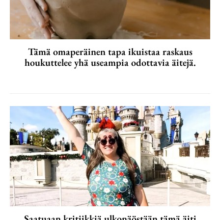
Tämä omaperäinen tapa ikuistaa raskaus
houkuttelee yhä useampia odottavia äitejä.
Saatuaan kritiikkiä ulkonäöstään tämä äiti