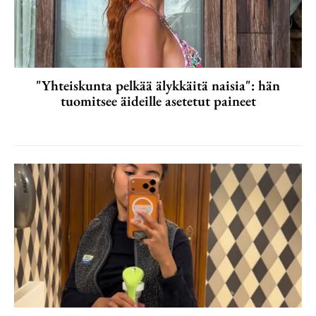
"Yhteiskunta pelkää älykkäitä naisia": hän
tuomitsee äideille asetetut paineet