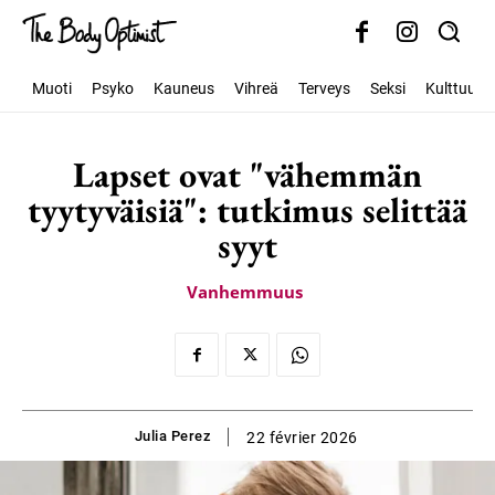
Muoti
Psyko
Kauneus
Vihreä
Terveys
Seksi
Kulttuuri
Lapset ovat "vähemmän
tyytyväisiä": tutkimus selittää
syyt
Vanhemmuus
Julia Perez
22 février 2026