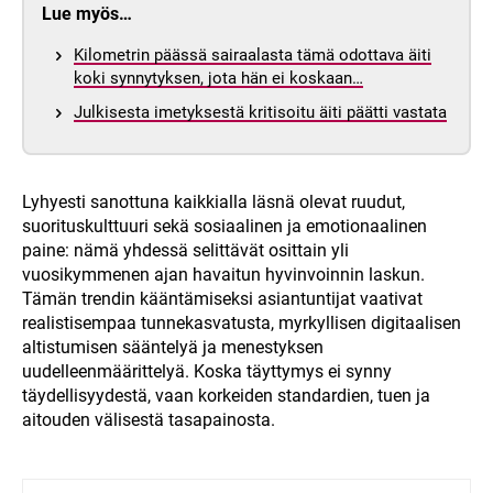
Lue myös…
Kilometrin päässä sairaalasta tämä odottava äiti
koki synnytyksen, jota hän ei koskaan…
Julkisesta imetyksestä kritisoitu äiti päätti vastata
Lyhyesti sanottuna kaikkialla läsnä olevat ruudut,
suorituskulttuuri sekä sosiaalinen ja emotionaalinen
paine: nämä yhdessä selittävät osittain yli
vuosikymmenen ajan havaitun hyvinvoinnin laskun.
Tämän trendin kääntämiseksi asiantuntijat vaativat
realistisempaa tunnekasvatusta, myrkyllisen digitaalisen
altistumisen sääntelyä ja menestyksen
uudelleenmäärittelyä. Koska täyttymys ei synny
täydellisyydestä, vaan korkeiden standardien, tuen ja
aitouden välisestä tasapainosta.