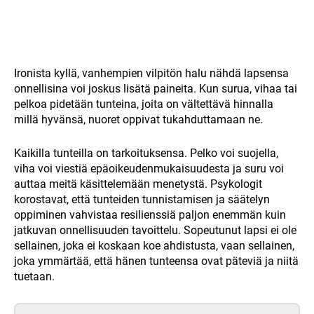
Ironista kyllä, vanhempien vilpitön halu nähdä lapsensa
onnellisina voi joskus lisätä paineita. Kun surua, vihaa tai
pelkoa pidetään tunteina, joita on vältettävä hinnalla
millä hyvänsä, nuoret oppivat tukahduttamaan ne.
Kaikilla tunteilla on tarkoituksensa. Pelko voi suojella,
viha voi viestiä epäoikeudenmukaisuudesta ja suru voi
auttaa meitä käsittelemään menetystä. Psykologit
korostavat, että tunteiden tunnistamisen ja säätelyn
oppiminen vahvistaa resilienssiä paljon enemmän kuin
jatkuvan onnellisuuden tavoittelu. Sopeutunut lapsi ei ole
sellainen, joka ei koskaan koe ahdistusta, vaan sellainen,
joka ymmärtää, että hänen tunteensa ovat päteviä ja niitä
tuetaan.