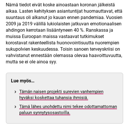
Nämä tiedot eivät koske ainoastaan koronan jälkeistä
aikaa. Lasten kehityksen asiantuntijat huomauttavat, että
suuntaus oli alkanut jo kauan ennen pandemiaa. Vuosien
2009 ja 2019 välillä lukiolaisten jatkuvan emotionaalisen
ahdingon kerrotaan lisääntyneen 40 %. Ranskassa ja
muissa Euroopan maissa vastaavat tutkimukset
korostavat rakenteellista huonovointisuutta nuorempien
sukupolvien keskuudessa. Toisin sanoen terveyskriisi on
vahvistanut ennestään olemassa olevaa haavoittuvuutta,
mutta se ei ole ainoa syy.
Lue myös…
Tämän naisen projekti surevien vanhempien
hyväksi koskettaa tuhansia ihmisiä.
Tämä lähes unohdettu nimi tekee odottamattoman
paluun synnytysosastoilla.