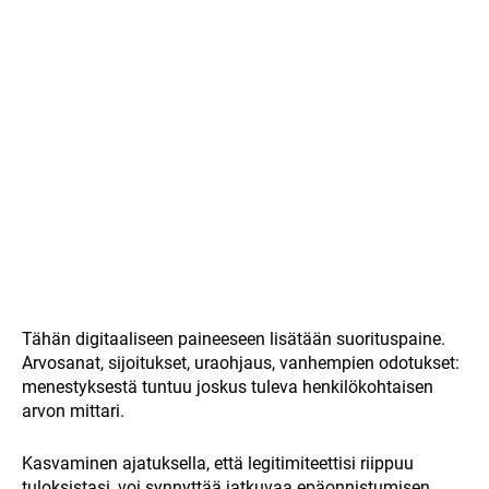
Tähän digitaaliseen paineeseen lisätään suorituspaine.
Arvosanat, sijoitukset, uraohjaus, vanhempien odotukset:
menestyksestä tuntuu joskus tuleva henkilökohtaisen
arvon mittari.
Kasvaminen ajatuksella, että legitimiteettisi riippuu
tuloksistasi, voi synnyttää jatkuvaa epäonnistumisen