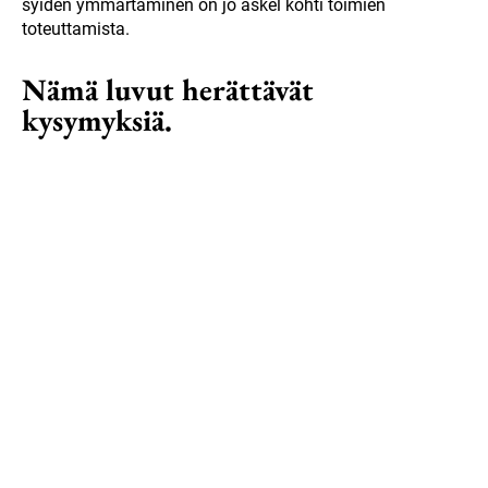
syiden ymmärtäminen on jo askel kohti toimien
toteuttamista.
Nämä luvut herättävät
kysymyksiä.