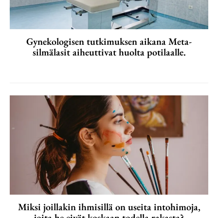
Gynekologisen tutkimuksen aikana Meta-
silmälasit aiheuttivat huolta potilaalle.
Miksi joillakin ihmisillä on useita intohimoja,
joita he eivät koskaan todella rakasta?