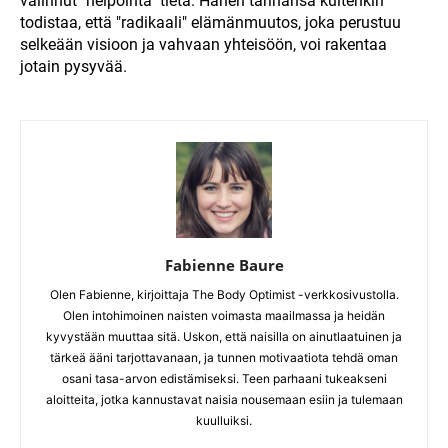
valinnut "helpointa" tietä. Hänen tarinansa kuitenkin
todistaa, että "radikaali" elämänmuutos, joka perustuu
selkeään visioon ja vahvaan yhteisöön, voi rakentaa
jotain pysyvää.
Fabienne Baure
Olen Fabienne, kirjoittaja The Body Optimist -verkkosivustolla.
Olen intohimoinen naisten voimasta maailmassa ja heidän
kyvystään muuttaa sitä. Uskon, että naisilla on ainutlaatuinen ja
tärkeä ääni tarjottavanaan, ja tunnen motivaatiota tehdä oman
osani tasa-arvon edistämiseksi. Teen parhaani tukeakseni
aloitteita, jotka kannustavat naisia nousemaan esiin ja tulemaan
kuulluiksi.