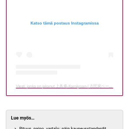
Katso tämä postaus Instagramissa
Viesti, jonka on jakanut 上条庵-Kamijyoan-| 古民家ベーカリーカフェ (@kamijyoan)
Lue myös…
Pituus, paino, vartalo: näin kauneusstandardit