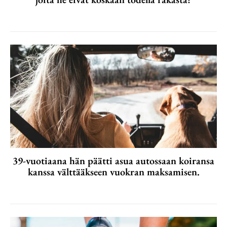
39-vuotiaana hän päätti asua autossaan koiransa
kanssa välttääkseen vuokran maksamisen.