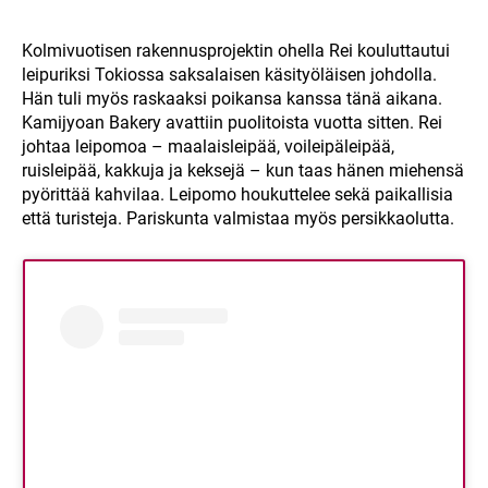
Kolmivuotisen rakennusprojektin ohella Rei kouluttautui
leipuriksi Tokiossa saksalaisen käsityöläisen johdolla.
Hän tuli myös raskaaksi poikansa kanssa tänä aikana.
Kamijyoan Bakery avattiin puolitoista vuotta sitten. Rei
johtaa leipomoa – maalaisleipää, voileipäleipää,
ruisleipää, kakkuja ja keksejä – kun taas hänen miehensä
pyörittää kahvilaa. Leipomo houkuttelee sekä paikallisia
että turisteja. Pariskunta valmistaa myös persikkaolutta.