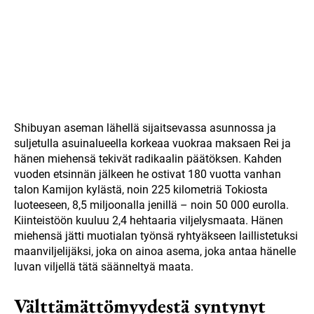
Shibuyan aseman lähellä sijaitsevassa asunnossa ja
suljetulla asuinalueella korkeaa vuokraa maksaen Rei ja
hänen miehensä tekivät radikaalin päätöksen. Kahden
vuoden etsinnän jälkeen he ostivat 180 vuotta vanhan
talon Kamijon kylästä, noin 225 kilometriä Tokiosta
luoteeseen, 8,5 miljoonalla jenillä – noin 50 000 eurolla.
Kiinteistöön kuuluu 2,4 hehtaaria viljelysmaata. Hänen
miehensä jätti muotialan työnsä ryhtyäkseen laillistetuksi
maanviljelijäksi, joka on ainoa asema, joka antaa hänelle
luvan viljellä tätä säänneltyä maata.
Välttämättömyydestä syntynyt