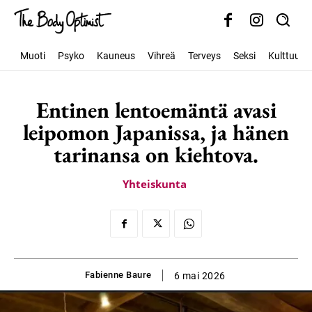
Muoti
Psyko
Kauneus
Vihreä
Terveys
Seksi
Kulttuuri
Entinen lentoemäntä avasi
leipomon Japanissa, ja hänen
tarinansa on kiehtova.
Yhteiskunta
Fabienne Baure
6 mai 2026