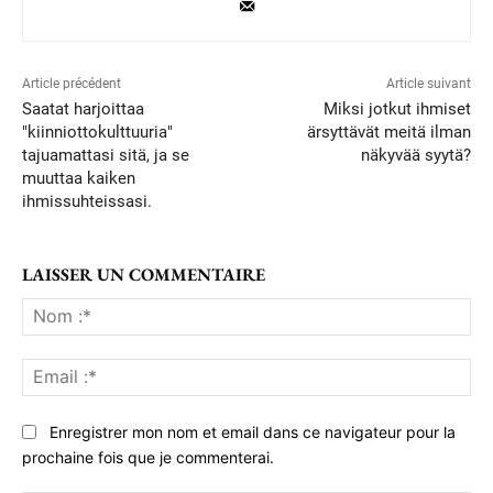
Article précédent
Article suivant
Saatat harjoittaa
Miksi jotkut ihmiset
"kiinniottokulttuuria"
ärsyttävät meitä ilman
tajuamattasi sitä, ja se
näkyvää syytä?
muuttaa kaiken
ihmissuhteissasi.
LAISSER UN COMMENTAIRE
No
:*
Ema
:*
Enregistrer mon nom et email dans ce navigateur pour la
prochaine fois que je commenterai.