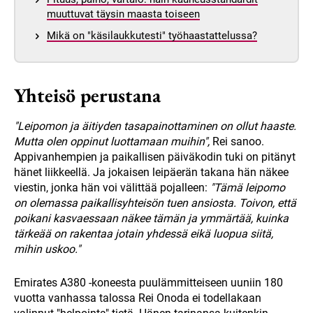
muuttuvat täysin maasta toiseen
Mikä on "käsilaukkutesti" työhaastattelussa?
Yhteisö perustana
"Leipomon ja äitiyden tasapainottaminen on ollut haaste.
Mutta olen oppinut luottamaan muihin",
Rei sanoo.
Appivanhempien ja paikallisen päiväkodin tuki on pitänyt
hänet liikkeellä. Ja jokaisen leipäerän takana hän näkee
viestin, jonka hän voi välittää pojalleen:
"Tämä leipomo
on olemassa paikallisyhteisön tuen ansiosta. Toivon, että
poikani kasvaessaan näkee tämän ja ymmärtää, kuinka
tärkeää on rakentaa jotain yhdessä eikä luopua siitä,
mihin uskoo."
Emirates A380 -koneesta puulämmitteiseen uuniin 180
vuotta vanhassa talossa Rei Onoda ei todellakaan