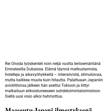
Rei Onoda työskenteli noin neljä vuotta lentoemäntänä
Emiratesilla Dubaissa. Elämä täynnä matkustamista,
hotelleja ja aikavyöhykkeitä – intensiivistä, stimuloivaa,
mutta kaikkea muuta kuin hitautta. Palattuaan Japaniin
avioliittonsa jälkeen hän asettui Tokioon ja liittyi
matkailuun erikoistuneeseen suhdetoimintatoimistoon.
Siellä uusi visio alkoi hahmottua.
Maaseutu-Japani ilmestyksenä