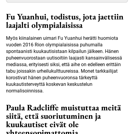
Fu Yuanhui, todistus, jota jaettiin
laajalti olympialaisissa
Myös kiinalainen uimari Fu Yuanhui herätti huomiota
vuoden 2016 Rion olympialaisissa puhumalla
spontaanisti kuukautisistaan kilpailun jälkeen. Hänen
puheenvuorostaan uutisoitiin laajasti kansainvälisessä
mediassa, erityisesti siksi, että aihe on edelleen erittäin
tabu joissakin urheilukulttuureissa. Monet tarkkailijat
korostivat hänen puheenvuoronsa tärkeyttä
kuukautisterveyttä koskevan keskustelun
normalisoinnissa.
Paula Radcliffe muistuttaa meitä
siitä, että suoriutuminen ja
kuukautiset eivät ole
yhteensopimattomia.