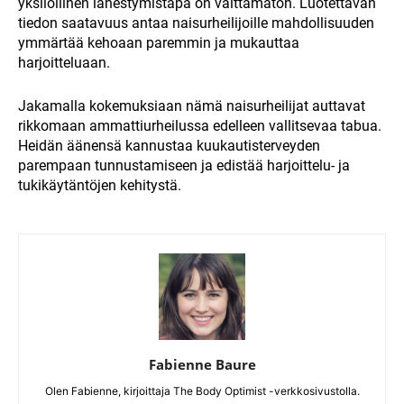
yksilöllinen lähestymistapa on välttämätön. Luotettavan
tiedon saatavuus antaa naisurheilijoille mahdollisuuden
ymmärtää kehoaan paremmin ja mukauttaa
harjoitteluaan.
Jakamalla kokemuksiaan nämä naisurheilijat auttavat
rikkomaan ammattiurheilussa edelleen vallitsevaa tabua.
Heidän äänensä kannustaa kuukautisterveyden
parempaan tunnustamiseen ja edistää harjoittelu- ja
tukikäytäntöjen kehitystä.
Fabienne Baure
Olen Fabienne, kirjoittaja The Body Optimist -verkkosivustolla.