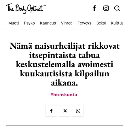
Muoti
Psyko
Kauneus
Vihreä
Terveys
Seksi
Kulttuuri
Nämä naisurheilijat rikkovat
itsepintaista tabua
keskustelemalla avoimesti
kuukautisista kilpailun
aikana.
Yhteiskunta