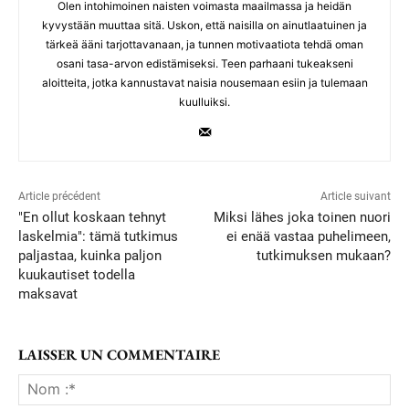
Olen intohimoinen naisten voimasta maailmassa ja heidän
kyvystään muuttaa sitä. Uskon, että naisilla on ainutlaatuinen ja
tärkeä ääni tarjottavanaan, ja tunnen motivaatiota tehdä oman
osani tasa-arvon edistämiseksi. Teen parhaani tukeakseni
aloitteita, jotka kannustavat naisia nousemaan esiin ja tulemaan
kuulluiksi.
Article précédent
Article suivant
"En ollut koskaan tehnyt
Miksi lähes joka toinen nuori
laskelmia": tämä tutkimus
ei enää vastaa puhelimeen,
paljastaa, kuinka paljon
tutkimuksen mukaan?
kuukautiset todella
maksavat
LAISSER UN COMMENTAIRE
No
:*