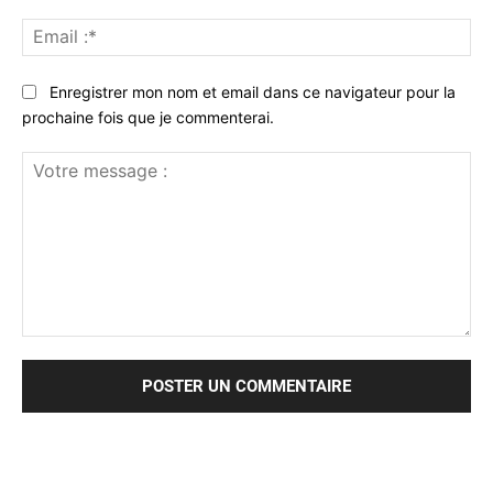
Ema
:*
Enregistrer mon nom et email dans ce navigateur pour la
prochaine fois que je commenterai.
Votre
message
: