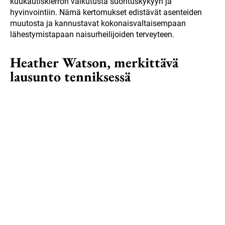
kuukautiskierron vaikutusta suorituskykyyn ja
hyvinvointiin. Nämä kertomukset edistävät asenteiden
muutosta ja kannustavat kokonaisvaltaisempaan
lähestymistapaan naisurheilijoiden terveyteen.
Heather Watson, merkittävä
lausunto tenniksessä