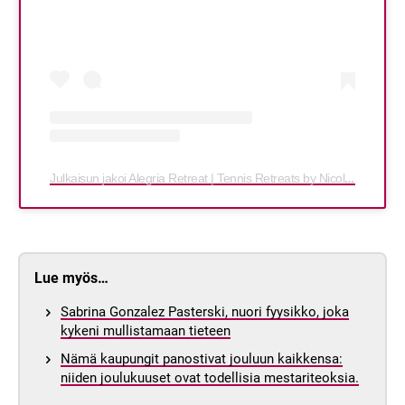
Julkaisun jakoi Alegria Retreat | Tennis Retreats by Nicola 🌺 (@alegriaretreat)
Lue myös…
Sabrina Gonzalez Pasterski, nuori fyysikko, joka
kykeni mullistamaan tieteen
Nämä kaupungit panostivat jouluun kaikkensa:
niiden joulukuuset ovat todellisia mestariteoksia.