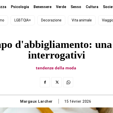
ezza
Psicologia
Benessere
Verde
Sesso
Cultura
Socie
smo
LGBTQIA+
Decorazione
Vita animale
Viaggi
apo d'abbigliamento: una 
interrogativi
tendenze della moda
Margaux Larcher
15 février 2026