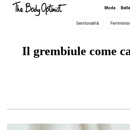
Moda
Bell
Genitorialità
Femmini
Il grembiule come c