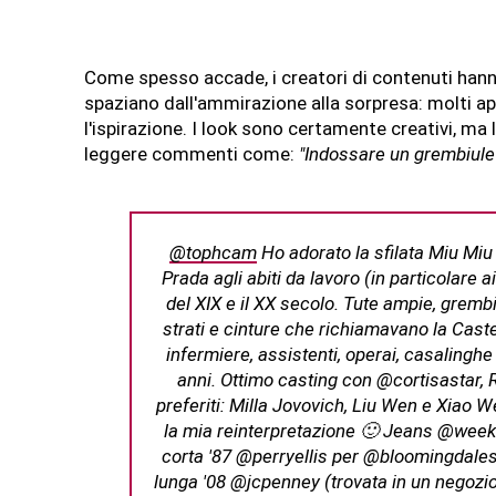
Come spesso accade, i creatori di contenuti han
spaziano dall'ammirazione alla sorpresa: molti ap
l'ispirazione. I look sono certamente creativi, ma 
leggere commenti come:
"Indossare un grembiule 
@tophcam
Ho adorato la sfilata Miu Miu 
Prada agli abiti da lavoro (in particolare ai
del XIX e il XX secolo. Tute ampie, grembiu
strati e cinture che richiamavano la Caste
infermiere, assistenti, operai, casalinghe 
anni. Ottimo casting con @cortisastar, R
preferiti: Milla Jovovich, Liu Wen e Xiao W
la mia reinterpretazione 🙂 Jeans @we
corta '87 @perryellis per @bloomingdale
lunga '08 @jcpenney (trovata in un negozio 