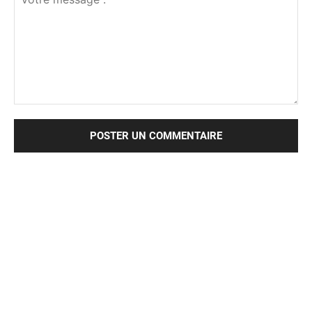
Votre
message
: