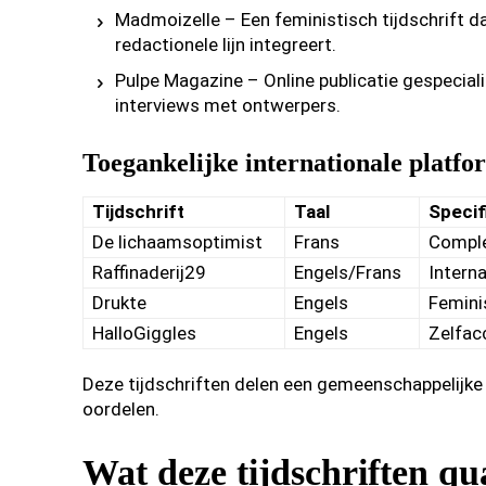
Madmoizelle – Een feministisch tijdschrift da
redactionele lijn integreert.
Pulpe Magazine – Online publicatie gespecia
interviews met ontwerpers.
Toegankelijke internationale platfo
Tijdschrift
Taal
Specifi
De lichaamsoptimist
Frans
Comple
Raffinaderij29
Engels/Frans
Intern
Drukte
Engels
Femini
HalloGiggles
Engels
Zelfacc
Deze tijdschriften delen een gemeenschappelijke 
oordelen.
Wat deze tijdschriften q