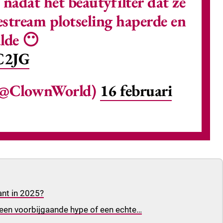
 nadat het beautyfilter dat ze
vestream plotseling haperde en
lde 😶
fC2JG
(@ClownWorld)
16 februari
ant in 2025?
 een voorbijgaande hype of een echte…