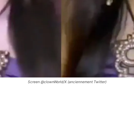
Screen @clownWorld/X (anciennement Twitter)