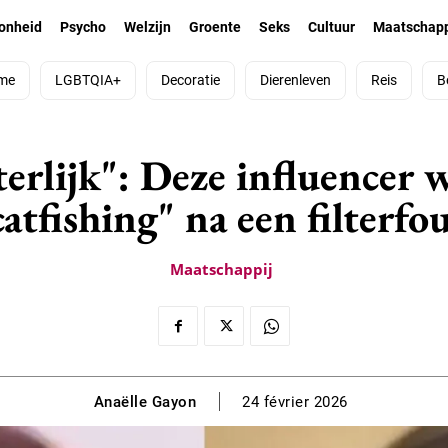
onheid
Psycho
Welzijn
Groente
Seks
Cultuur
Maatschapp
me
LGBTQIA+
Decoratie
Dierenleven
Reis
B
iterlijk": Deze influencer
catfishing" na een filterfou
Maatschappij
Anaëlle Gayon
24 février 2026