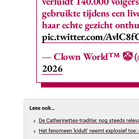
verluidt 140.000 volgers
gebruikte tijdens een li
haar echte gezicht onthu
pic.twitter.com/AvlC8
— Clown World™ 🤡 
2026
Lees ook…
De Catherinettes-traditie: nog steeds relev
Het fenomeen 'kidult' neemt explosief toe: