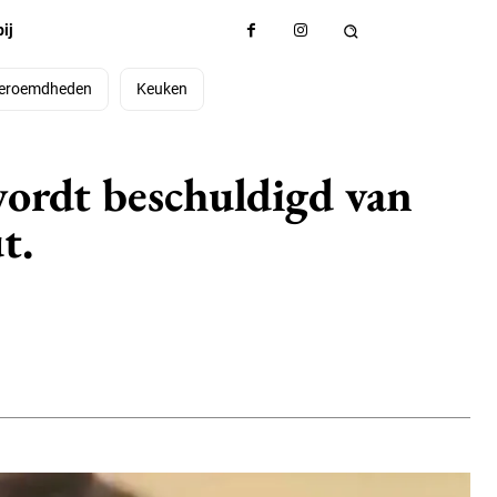
ij
eroemdheden
Keuken
 wordt beschuldigd van
t.