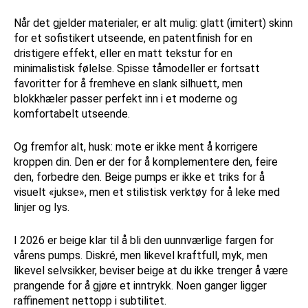
Når det gjelder materialer, er alt mulig: glatt (imitert) skinn
for et sofistikert utseende, en patentfinish for en
dristigere effekt, eller en matt tekstur for en
minimalistisk følelse. Spisse tåmodeller er fortsatt
favoritter for å fremheve en slank silhuett, men
blokkhæler passer perfekt inn i et moderne og
komfortabelt utseende.
Og fremfor alt, husk: mote er ikke ment å korrigere
kroppen din. Den er der for å komplementere den, feire
den, forbedre den. Beige pumps er ikke et triks for å
visuelt «jukse», men et stilistisk verktøy for å leke med
linjer og lys.
I 2026 er beige klar til å bli den uunnværlige fargen for
vårens pumps. Diskré, men likevel kraftfull, myk, men
likevel selvsikker, beviser beige at du ikke trenger å være
prangende for å gjøre et inntrykk. Noen ganger ligger
raffinement nettopp i subtilitet.