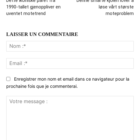
Dette ikoniske paret fra
Denne smarte kjolen lover å
1990-tallet gjenoppliver en
løse vårt største
uventet motetrend
moteproblem
LAISSER UN COMMENTAIRE
No
:*
Ema
:*
Enregistrer mon nom et email dans ce navigateur pour la
prochaine fois que je commenterai.