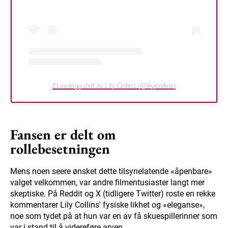
Et innlegg delt av Lily Collins (@lilyjcollins)
Fansen er delt om
rollebesetningen
Mens noen seere ønsket dette tilsynelatende «åpenbare»
valget velkommen, var andre filmentusiaster langt mer
skeptiske. På Reddit og X (tidligere Twitter) roste en rekke
kommentarer Lily Collins' fysiske likhet og «eleganse»,
noe som tydet på at hun var en av få skuespillerinner som
var i stand til å videreføre arven.