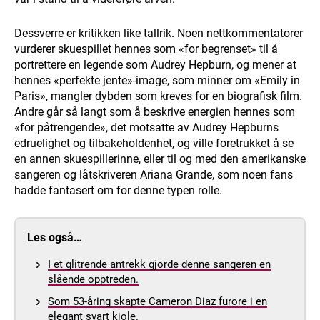
Dessverre er kritikken like tallrik. Noen nettkommentatorer
vurderer skuespillet hennes som «for begrenset» til å
portrettere en legende som Audrey Hepburn, og mener at
hennes «perfekte jente»-image, som minner om «Emily in
Paris», mangler dybden som kreves for en biografisk film.
Andre går så langt som å beskrive energien hennes som
«for påtrengende», det motsatte av Audrey Hepburns
edruelighet og tilbakeholdenhet, og ville foretrukket å se
en annen skuespillerinne, eller til og med den amerikanske
sangeren og låtskriveren Ariana Grande, som noen fans
hadde fantasert om for denne typen rolle.
Les også…
I et glitrende antrekk gjorde denne sangeren en
slående opptreden.
Som 53-åring skapte Cameron Diaz furore i en
elegant svart kjole.