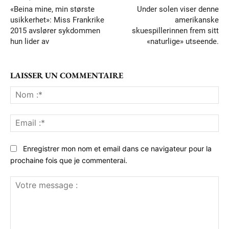
«Beina mine, min største
Under solen viser denne
usikkerhet»: Miss Frankrike
amerikanske
2015 avslører sykdommen
skuespillerinnen frem sitt
hun lider av
«naturlige» utseende.
LAISSER UN COMMENTAIRE
No
:*
Ema
:*
Enregistrer mon nom et email dans ce navigateur pour la
prochaine fois que je commenterai.