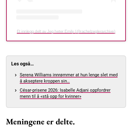
Et innlegg delt av Jeg heter Emily (@rachelzeglerarchive)
Les også…
Serena Williams innrømmer at hun lenge slet med
å akseptere kroppen sin…
César-prisene 2026: Isabelle Adjani oppfordrer
menn til å «stå opp for kvinner»
Meningene er delte.