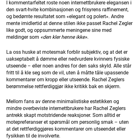
I kommentarfeltet roste noen internettbrukere elegansen i
den svart-hvite kombinasjonen og frisyrens raffinement,
og bedømte resultatet som «elegant og polert». Andre
mente imidlertid at denne stilen ikke passet Rachel Zegler
like godt, og oppsummerte meningene sine med
meldinger som
«den kler henne ikke».
La oss huske at motesmak forblir subjektiv, og at det er
uakseptabelt å dømme eller nedvurdere kvinners fysiske
utseende – eller noen andres for den saks skyld. Alle står
fritt til å kle seg som de vil, uten å måtte tåle upassende
kommentarer om kropp eller utseende. Rachel Zeglers
berømmelse rettferdiggjør ikke kritikk bak en skjerm.
Mellom fans av denne minimalistiske estetikken og
mindre overbeviste internettbrukere har Rachel Zeglers
antrekk skapt motstridende reaksjoner. Som alltid er
motepreferanser et spørsmål om personlig smak – uten
at det rettferdiggjøres kommentarer om utseendet eller
fysikken til de involverte.