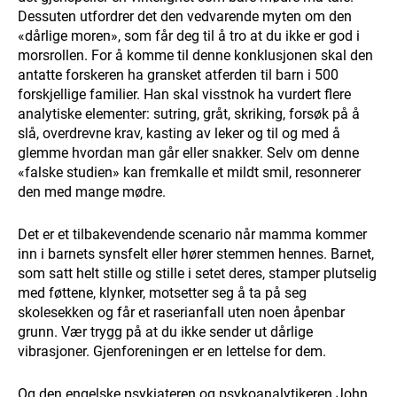
Dessuten utfordrer det den vedvarende myten om den
«dårlige moren», som får deg til å tro at du ikke er god i
morsrollen. For å komme til denne konklusjonen skal den
antatte forskeren ha gransket atferden til barn i 500
forskjellige familier. Han skal visstnok ha vurdert flere
analytiske elementer: sutring, gråt, skriking, forsøk på å
slå, overdrevne krav, kasting av leker og til og med å
glemme hvordan man går eller snakker. Selv om denne
«falske studien» kan fremkalle et mildt smil, resonnerer
den med mange mødre.
Det er et tilbakevendende scenario når mamma kommer
inn i barnets synsfelt eller hører stemmen hennes. Barnet,
som satt helt stille og stille i setet deres, stamper plutselig
med føttene, klynker, motsetter seg å ta på seg
skolesekken og får et raserianfall uten noen åpenbar
grunn. Vær trygg på at du ikke sender ut dårlige
vibrasjoner. Gjenforeningen er en lettelse for dem.
Og den engelske psykiateren og psykoanalytikeren John