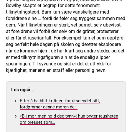
Bowlby skapte et begrep for dette fenomenet:
tilknytningsteori. Barn kan være vanskeligere med
foreldrene sine ... fordi de føler seg tryggest sammen med
dem. Når tilknytningen er sterk, vet barnet, selv ubevisst,
at foreldrene vil forbli der selv om de gråter, protesterer
eller får et raserianfall. For eksempel kan et barn oppføre
seg perfekt hele dagen på skolen og deretter eksplodere
når de kommer hjem: de har klart seg andre steder, og det
er med tilknytningsfiguren sin at de endelig slipper
spenningen. Til syvende og sist er det et uttrykk for
kjærlighet, mer enn en straff eller personlig hevn.
Les også…
Etter å ha blitt kritisert for utseendet sitt,
fordømmer denne moren de…
«Bli mor, men hold deg tynn»: hun bryter tausheten
om presset som…