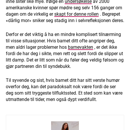
inne sliter like mye. Ifølge en
undersøkelse
av 2000
amerikanske kvinner spør mødre seg selv 156 ganger om
dagen om de virkelig er
skapt for denne rollen
. Begrepet
«dårlig mor» sniker seg stadig inn i selvrefleksjonen deres.
Derfor er det viktig å ha en mindre komplisert tilnærming
til visse situasjoner. Hvis barnet ditt ofte angriper deg,
men aldri lager problemer hos
barnevakten
, er det ikke
fordi de har deg i sikte, men rett og slett fordi de slipper ut
litt damp. Det er litt som når du føler deg veldig følsom og
gjør partneren din til syndebukk.
Til syvende og sist, hvis barnet ditt har sitt verste humør
overfor deg, kan det paradoksalt nok være fordi de ser
deg som sitt tryggeste tilfluktssted. Et sted som kan være
utmattende til tider, men også dypt verdifullt.