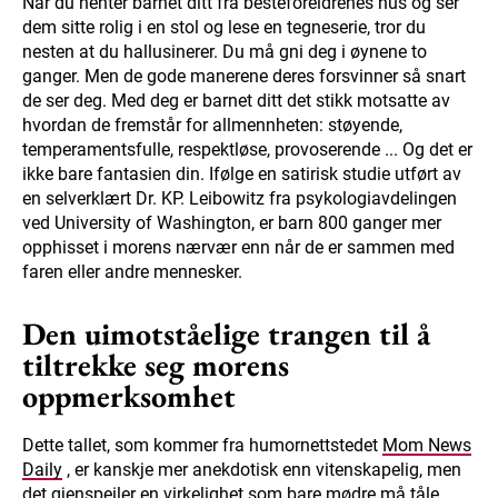
Når du henter barnet ditt fra besteforeldrenes hus og ser
dem sitte rolig i en stol og lese en tegneserie, tror du
nesten at du hallusinerer. Du må gni deg i øynene to
ganger. Men de gode manerene deres forsvinner så snart
de ser deg. Med deg er barnet ditt det stikk motsatte av
hvordan de fremstår for allmennheten: støyende,
temperamentsfulle, respektløse, provoserende ... Og det er
ikke bare fantasien din. Ifølge en satirisk studie utført av
en selverklært Dr. KP. Leibowitz fra psykologiavdelingen
ved University of Washington, er barn 800 ganger mer
opphisset i morens nærvær enn når de er sammen med
faren eller andre mennesker.
Den uimotståelige trangen til å
tiltrekke seg morens
oppmerksomhet
Dette tallet, som kommer fra humornettstedet
Mom News
Daily
, er kanskje mer anekdotisk enn vitenskapelig, men
det gjenspeiler en virkelighet som bare mødre må tåle.