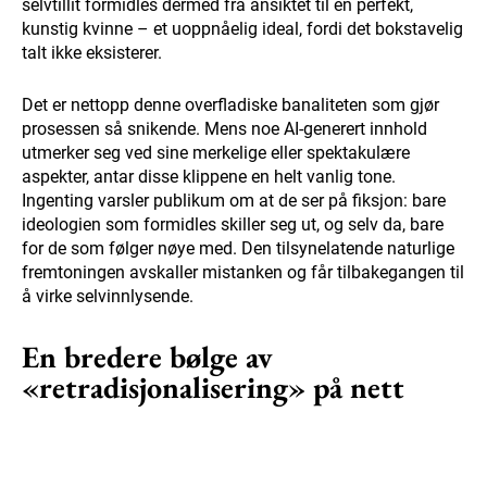
selvtillit formidles dermed fra ansiktet til en perfekt,
kunstig kvinne – et uoppnåelig ideal, fordi det bokstavelig
talt ikke eksisterer.
Det er nettopp denne overfladiske banaliteten som gjør
prosessen så snikende. Mens noe AI-generert innhold
utmerker seg ved sine merkelige eller spektakulære
aspekter, antar disse klippene en helt vanlig tone.
Ingenting varsler publikum om at de ser på fiksjon: bare
ideologien som formidles skiller seg ut, og selv da, bare
for de som følger nøye med. Den tilsynelatende naturlige
fremtoningen avskaller mistanken og får tilbakegangen til
å virke selvinnlysende.
En bredere bølge av
«retradisjonalisering» på nett