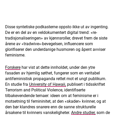
Disse syntetiske podkasterne oppsto ikke ut av ingenting.
De er en del av en veldokumentert digital trend: «re-
tradisjonaliseringen» av kjønnsroller, drevet frem de siste
årene av «tradwive»-bevegelsen, influencere som
glorifiserer den underdanige husmoren og åpent avviser
feminisme.
Forskere
har vist at dette innholdet, under den ytre
fasaden av hjemlig søthet, fungerer som en veritabel
antifeministisk propaganda rettet mot et ungt publikum.
En studie fra
University of Hawaii,
publisert i tidsskriftet
Terrorism and Political Violence, identifiserte
tilbakevendende temaer: ideen om at feminisme er i
motsetning til femininitet, at den «skader» kvinner, og at
den bør klandres snarere enn de sanne strukturelle
årsakene til kvinners vanskeligheter.
Andre studier,
som de