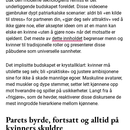
Bak den moderne teknologiens ferniss er det
underliggende budskapet foreldet. Disse videoene
gjenbruker dypt patriarkalske scenarier: aldri bli «en kilde
til stress» for partneren din, «gjør deg selv attraktiv» ved å
ikke gjøre noe, eller aksepter ideen om at en mann kan
elske en kvinne «uten å gjøre noe» når det motsatte er
sjeldent. Det meste av
dette innholdet
begrenser menn og
kvinner til tradisjonelle roller og presenterer disse
påbudene som universelle sannheter.
Det implisitte budskapet er krystallklart: kvinner må
utslette seg selv, bli «praktiske» og justere ambisjonene
sine for ikke å skade mannlige egoer. Maskuline avatarer,
med muskler og dype stemmer, setter lett kjønnene opp
mot hverandre og spiller på usikkerheter. Langt fra å
«frigjøre», som de hevder, reaktiverer disse diskursene de
mest inngrodde hierarkiene mellom kjønnene.
Parets byrde, fortsatt og alltid på
kvinners skuldre