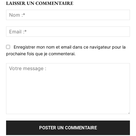
LAISSER UN COMMENTAIRE
No
:*
Ema
:*
Enregistrer mon nom et email dans ce navigateur pour la
prochaine fois que je commenterai.
Votre
message
: