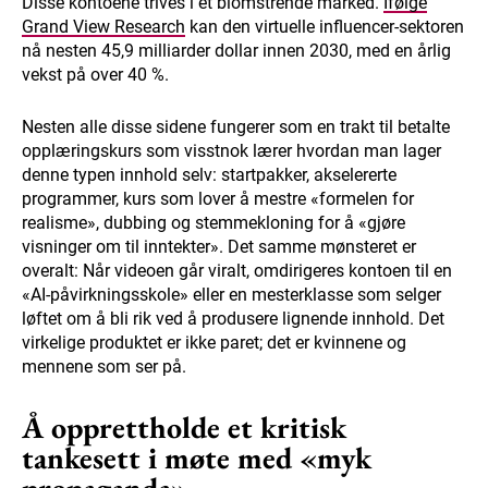
Disse kontoene trives i et blomstrende marked.
Ifølge
Grand View Research
kan den virtuelle influencer-sektoren
nå nesten 45,9 milliarder dollar innen 2030, med en årlig
vekst på over 40 %.
Nesten alle disse sidene fungerer som en trakt til betalte
opplæringskurs som visstnok lærer hvordan man lager
denne typen innhold selv: startpakker, akselererte
programmer, kurs som lover å mestre «formelen for
realisme», dubbing og stemmekloning for å «gjøre
visninger om til inntekter». Det samme mønsteret er
overalt: Når videoen går viralt, omdirigeres kontoen til en
«AI-påvirkningsskole» eller en mesterklasse som selger
løftet om å bli rik ved å produsere lignende innhold. Det
virkelige produktet er ikke paret; det er kvinnene og
mennene som ser på.
Å opprettholde et kritisk
tankesett i møte med «myk