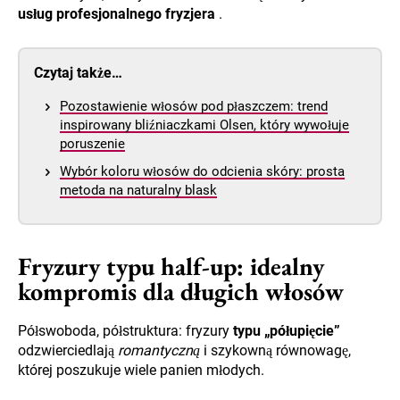
usług profesjonalnego fryzjera
.
Czytaj także…
Pozostawienie włosów pod płaszczem: trend
inspirowany bliźniaczkami Olsen, który wywołuje
poruszenie
Wybór koloru włosów do odcienia skóry: prosta
metoda na naturalny blask
Fryzury typu half-up: idealny
kompromis dla długich włosów
Półswoboda, półstruktura: fryzury
typu „półupięcie”
odzwierciedlają
romantyczną
i szykowną równowagę,
której poszukuje wiele panien młodych.