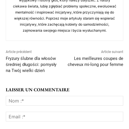
wyjątkowy i istotny głos, który należy usłyszeć. Z natury
ciekawa świata, lubię zgłębiać problemy społeczne, ewoluować
mentalność i inspirować inicjatywy, które przyczyniają się do
większej równości. Poprzez moje artykuły staram się wspierać
inicjatywy, które zachęcają kobiety do samodzielności,
zajmowania swojego miejsca i bycia wysłuchanymi.
Article précédent
Article suivant
Fryzury ślubne dla włosów
Les meilleures coupes de
średniej długości: pomysły
cheveux mi-long pour femme
na Twój wielki dzień
LAISSER UN COMMENTAIRE
No
:*
Ema
:*